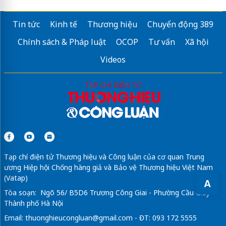
mua chung similarweb
Tin tức
Kinh tế
Thương hiệu
Chuyển động 389
Sửa máy rửa bát bosch
Chính sách & Pháp luật
OCOP
Tư vấn
Xã hội
Videos
Tạp chí điện tử Thương hiệu và Công luận của cơ quan Trung
ương Hiệp hội Chống hàng giả và Bảo vệ Thương hiệu Việt Nam
(Vatap)
A
Tòa soạn: Ngõ 56/ B5D6 Trương Công Giai - Phường Cầu Giấy -
Thành phố Hà Nội
Email:
thuonghieucongluan@gmail.com
- ĐT: 093 172 5555