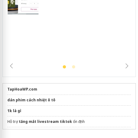
Khẩn trương xác minh, xử lý sản phẩm
Slimaura Care x3 sử dụng giấy phép
giả mạo
TapHoaWP.com
dán phim cách nhiệt ô tô
1k là gì
Hỗ trợ
tăng mắt livestream tiktok
ổn định
ubersuggest vs answerthepublic