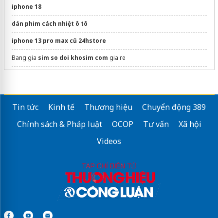
iphone 18
dán phim cách nhiệt ô tô
iphone 13 pro max cũ 24hstore
Bang gia
sim so doi khosim com
gia re
dịch vụ cho thuê màn hình led
chính hãng
Sửa máy rửa bát bosch
Tin tức
Kinh tế
Thương hiệu
Chuyển động 389
iphone 17 pro max trả góp trả trước bảo nhiều
Chính sách & Pháp luật
OCOP
Tư vấn
Xã hội
Giải pháp
Tủ để giày cao cấp
mới
Videos