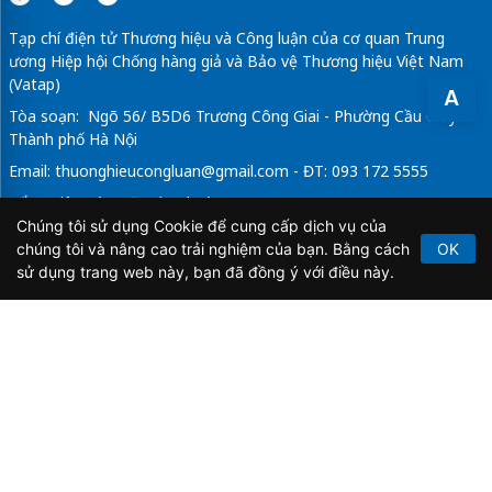
Tạp chí điện tử Thương hiệu và Công luận của cơ quan Trung
ương Hiệp hội Chống hàng giả và Bảo vệ Thương hiệu Việt Nam
(Vatap)
A
Tòa soạn: Ngõ 56/ B5D6 Trương Công Giai - Phường Cầu Giấy -
Thành phố Hà Nội
Email:
thuonghieucongluan@gmail.com
- ĐT: 093 172 5555
Tổng Biên Tập: Vũ Đức Thuận
Chúng tôi sử dụng Cookie để cung cấp dịch vụ của
Giấy phép hoạt động báo chí điện tử số 64/GP-BTTTT do Bộ
chúng tôi và nâng cao trải nghiệm của bạn. Bằng cách
OK
Thông tin và Truyền thông cấp ngày 21/2/2020.
sử dụng trang web này, bạn đã đồng ý với điều này.
Copyright © 2026
TẠP CHÍ THƯƠNG HIỆU & CÔNG
LUẬN
. All Rights Reserved.
Bản quyền thuộc Tạp chí Thương hiệu và Công luận. Cấm
sao chép dưới mọi hình thức nếu không có sự chấp thuận
bằng văn bản.