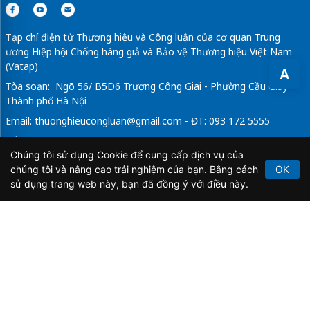
Tạp chí điện tử Thương hiệu và Công luận của cơ quan Trung
ương Hiệp hội Chống hàng giả và Bảo vệ Thương hiệu Việt Nam
(Vatap)
A
Tòa soạn: Ngõ 56/ B5D6 Trương Công Giai - Phường Cầu Giấy -
Thành phố Hà Nội
Email:
thuonghieucongluan@gmail.com
- ĐT: 093 172 5555
Tổng Biên Tập: Vũ Đức Thuận
Chúng tôi sử dụng Cookie để cung cấp dịch vụ của
Giấy phép hoạt động báo chí điện tử số 64/GP-BTTTT do Bộ
chúng tôi và nâng cao trải nghiệm của bạn. Bằng cách
OK
Thông tin và Truyền thông cấp ngày 21/2/2020.
sử dụng trang web này, bạn đã đồng ý với điều này.
Copyright © 2026
TẠP CHÍ THƯƠNG HIỆU & CÔNG
LUẬN
. All Rights Reserved.
Bản quyền thuộc Tạp chí Thương hiệu và Công luận. Cấm
sao chép dưới mọi hình thức nếu không có sự chấp thuận