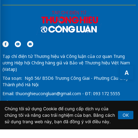
Tạp chí điện tử Thương hiệu và Công luận của cơ quan Trung
ương Hiệp hội Chống hàng giả và Bảo vệ Thương hiệu Việt Nam
(Vatap)
A
Tòa soạn: Ngõ 56/ B5D6 Trương Công Giai - Phường Cầu Giấy -
Thành phố Hà Nội
Email:
thuonghieucongluan@gmail.com
- ĐT: 093 172 5555
Tổng Biên Tập: Vũ Đức Thuận
Chúng tôi sử dụng Cookie để cung cấp dịch vụ của
Giấy phép hoạt động báo chí điện tử số 64/GP-BTTTT do Bộ
chúng tôi và nâng cao trải nghiệm của bạn. Bằng cách
OK
Thông tin và Truyền thông cấp ngày 21/2/2020.
sử dụng trang web này, bạn đã đồng ý với điều này.