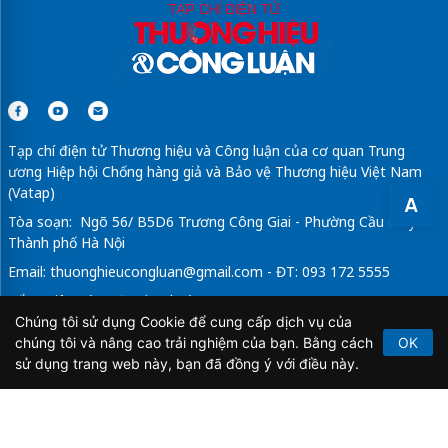
Tạp chí điện tử Thương hiệu và Công luận của cơ quan Trung
ương Hiệp hội Chống hàng giả và Bảo vệ Thương hiệu Việt Nam
(Vatap)
A
Tòa soạn: Ngõ 56/ B5D6 Trương Công Giai - Phường Cầu Giấy -
Thành phố Hà Nội
Email:
thuonghieucongluan@gmail.com
- ĐT: 093 172 5555
Tổng Biên Tập: Vũ Đức Thuận
Chúng tôi sử dụng Cookie để cung cấp dịch vụ của
Giấy phép hoạt động báo chí điện tử số 64/GP-BTTTT do Bộ
chúng tôi và nâng cao trải nghiệm của bạn. Bằng cách
OK
Thông tin và Truyền thông cấp ngày 21/2/2020.
sử dụng trang web này, bạn đã đồng ý với điều này.
Copyright © 2026
TẠP CHÍ THƯƠNG HIỆU & CÔNG