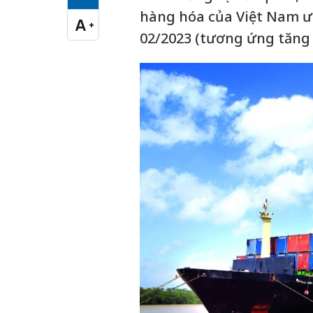
Cỡ chữ vừa
hàng hóa của Việt Nam ướ
A
+
Cỡ chữ lớn
02/2023 (tương ứng tăng 