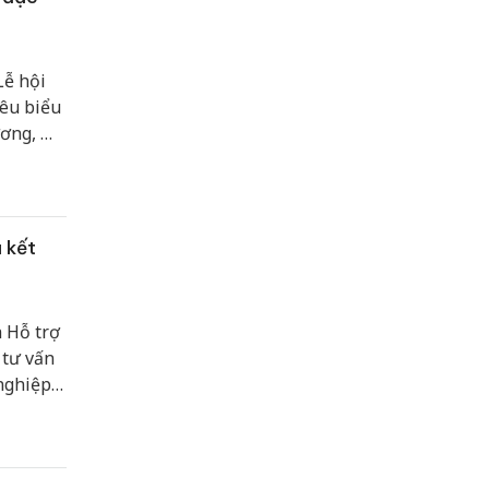
Lễ hội
iêu biểu
ương, mở
hu hút
 kết
 Hỗ trợ
 tư vấn
nghiệp
 tập
 quan