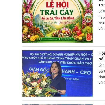
trư
8
Tro
trư
và 
rộn
đầu
Hội
nối
1
Sở 
doa
và 
Hà 
thự
thự