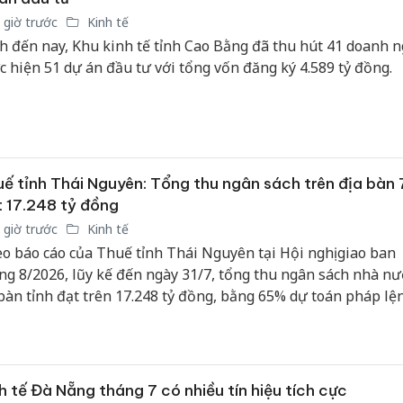
 giờ trước
Kinh tế
h đến nay, Khu kinh tế tỉnh Cao Bằng đã thu hút 41 doanh 
c hiện 51 dự án đầu tư với tổng vốn đăng ký 4.589 tỷ đồng.
ế tỉnh Thái Nguyên: Tổng thu ngân sách trên địa bàn 
 17.248 tỷ đồng
 giờ trước
Kinh tế
o báo cáo của Thuế tỉnh Thái Nguyên tại Hội nghị giao ban
ng 8/2026, lũy kế đến ngày 31/7, tổng thu ngân sách nhà nư
 bàn tỉnh đạt trên 17.248 tỷ đồng, bằng 65% dự toán pháp lệ
n phấn đấu UBND tỉnh giao.
Cà Mau:
công kh
h tế Đà Nẵng tháng 7 có nhiều tín hiệu tích cực
sản phẩ