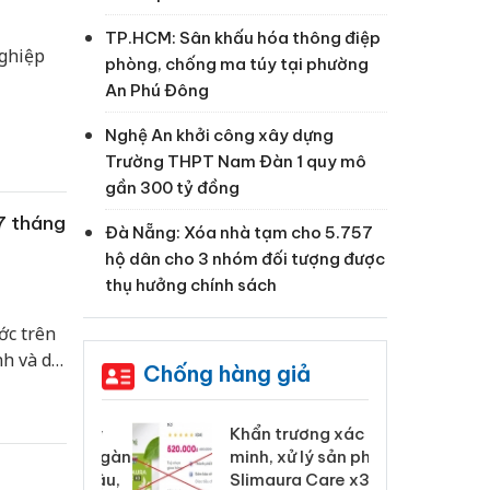
TP.HCM: Sân khấu hóa thông điệp
nghiệp
phòng, chống ma túy tại phường
An Phú Đông
Nghệ An khởi công xây dựng
Trường THPT Nam Đàn 1 quy mô
gần 300 tỷ đồng
7 tháng
Đà Nẵng: Xóa nhà tạm cho 5.757
hộ dân cho 3 nhóm đối tượng được
thụ hưởng chính sách
ớc trên
nh và dự
Chống hàng giả
 Tiêu hủy
Khẩn trương xác
Cà
ai hàng ngàn
minh, xử lý sản phẩm
cô
m nhập lậu,
Slimaura Care x3 sử
sả