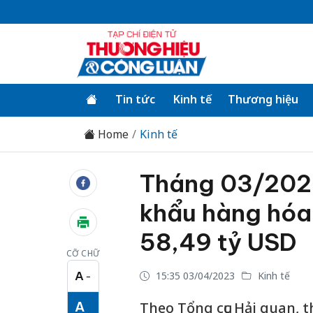
Tin tức
Kinh tế
Thương hiệu
Home
Kinh tế
Tháng 03/2023:
khẩu hàng hóa
58,49 tỷ USD
CỠ CHỮ
A
15:35 03/04/2023
Kinh tế
−
Cỡ chữ nhỏ
A
Theo Tổng cục Hải quan, t