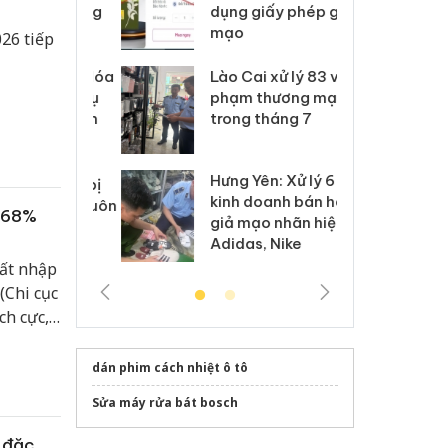
môi trường
dụng giấy phép giả
bả
anh
mạo
ki
026 tiếp
 Thanh Hóa
Lào Cai xử lý 83 vụ vi
Cô
ại trong vụ
phạm thương mại
tìm
xuất, buôn
trong tháng 7
án
 sào giả
bá
Hưng Yên: Xử lý 6 hộ
óa: Tìm bị
Th
kinh doanh bán hàng
g vụ án buôn
hạ
g 68%
giả mạo nhãn hiệu
h sữa
bá
Adidas, Nike
 giả
Mo
uất nhập
(Chi cục
ch cực,
n sách
dán phim cách nhiệt ô tô
Sửa máy rửa bát bosch
 đặc