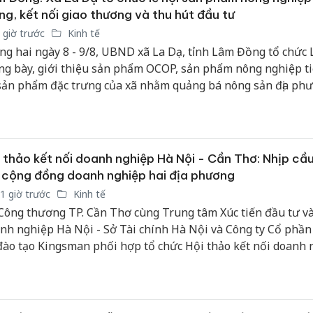
ng, kết nối giao thương và thu hút đầu tư
 giờ trước
Kinh tế
ng hai ngày 8 - 9/8, UBND xã La Dạ, tỉnh Lâm Đồng tổ chức 
ng bày, giới thiệu sản phẩm OCOP, sản phẩm nông nghiệp t
sản phẩm đặc trưng của xã nhằm quảng bá nông sản địa ph
g thị trường tiêu thụ, kết nối giao thương và tạo động lực t
 tư phát triển nông nghiệp, du lịch bền vững.
 thảo kết nối doanh nghiệp Hà Nội - Cần Thơ: Nhịp cầu
 cộng đồng doanh nghiệp hai địa phương
1 giờ trước
Kinh tế
Công thương TP. Cần Thơ cùng Trung tâm Xúc tiến đầu tư và
nh nghiệp Hà Nội - Sở Tài chính Hà Nội và Công ty Cổ phần
đào tạo Kingsman phối hợp tổ chức Hội thảo kết nối doanh 
Nội-Cần Thơ trong khuôn khổ Chương trình tham quan học
c tế. Theo đó, 100 doanh nghiệp Hà Nội đến Cần Thơ tham
c tế và trao đổi tìm cơ hội kinh doanh.