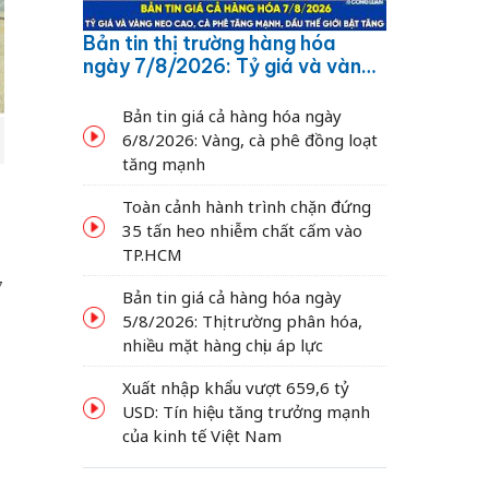
Bản tin thị trường hàng hóa
ngày 7/8/2026: Tỷ giá và vàng
neo cao, cà phê tăng mạnh,
dầu thế giới bật tăng
Bản tin giá cả hàng hóa ngày
6/8/2026: Vàng, cà phê đồng loạt
tăng mạnh
Toàn cảnh hành trình chặn đứng
35 tấn heo nhiễm chất cấm vào
TP.HCM
7
Bản tin giá cả hàng hóa ngày
5/8/2026: Thị trường phân hóa,
nhiều mặt hàng chịu áp lực
Xuất nhập khẩu vượt 659,6 tỷ
USD: Tín hiệu tăng trưởng mạnh
của kinh tế Việt Nam