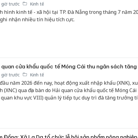
bảo vệ 
 giờ trước
Kinh tế
kinh do
h hình kinh tế - xã hội tại TP. Đà Nẵng trong tháng 7 năm 2
 ghi nhận nhiều tín hiệu tích cực.
Công an
tìm bị h
án sản 
bán yến
Thanh H
hại tron
 quan cửa khẩu quốc tế Móng Cái thu ngân sách tăn
bán bìn
 giờ trước
Kinh tế
Moyuum
đầu năm 2026 đến nay, hoạt động xuất nhập khẩu (XNK), x
h (XNC) qua địa bàn do Hải quan cửa khẩu quốc tế Móng Cái 
 quan khu vực VIII) quản lý tiếp tục duy trì đà tăng trưởng tí
 phần thúc đẩy phát triển kinh tế cửa khẩu và tăng thu ngâ
 nước.
 Đồng: Xã La Dạ tổ chức lễ hội sản phẩm nông nghiệp