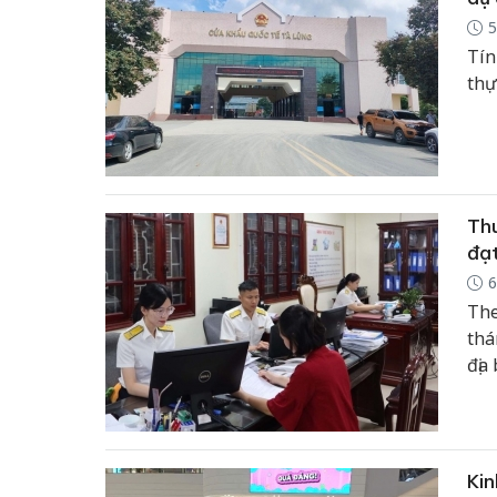
5
Tín
thự
Thu
đạt
6
The
thá
địa
toá
Kin