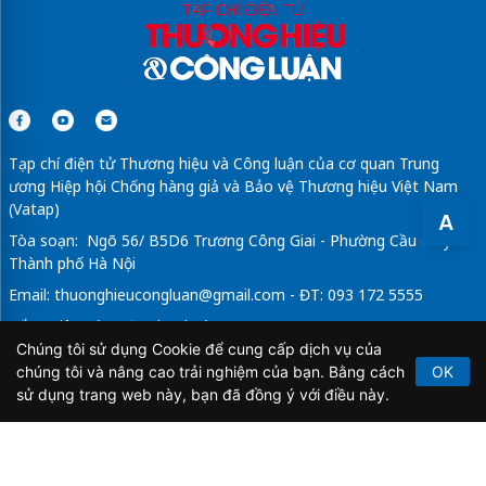
Tạp chí điện tử Thương hiệu và Công luận của cơ quan Trung
ương Hiệp hội Chống hàng giả và Bảo vệ Thương hiệu Việt Nam
(Vatap)
A
Tòa soạn: Ngõ 56/ B5D6 Trương Công Giai - Phường Cầu Giấy -
Thành phố Hà Nội
Email:
thuonghieucongluan@gmail.com
- ĐT: 093 172 5555
Tổng Biên Tập: Vũ Đức Thuận
Chúng tôi sử dụng Cookie để cung cấp dịch vụ của
Giấy phép hoạt động báo chí điện tử số 64/GP-BTTTT do Bộ
chúng tôi và nâng cao trải nghiệm của bạn. Bằng cách
OK
Thông tin và Truyền thông cấp ngày 21/2/2020.
sử dụng trang web này, bạn đã đồng ý với điều này.
Copyright © 2026
TẠP CHÍ THƯƠNG HIỆU & CÔNG