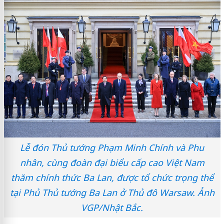
Lễ đón Thủ tướng Phạm Minh Chính và Phu
nhân, cùng đoàn đại biểu cấp cao Việt Nam
thăm chính thức Ba Lan, được tổ chức trọng thể
tại Phủ Thủ tướng Ba Lan ở Thủ đô Warsaw. Ảnh
VGP/Nhật Bắc.