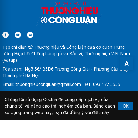
Tạp chí điện tử Thương hiệu và Công luận của cơ quan Trung
ương Hiệp hội Chống hàng giả và Bảo vệ Thương hiệu Việt Nam
(Vatap)
A
Tòa soạn: Ngõ 56/ B5D6 Trương Công Giai - Phường Cầu Giấy -
Thành phố Hà Nội
Email:
thuonghieucongluan@gmail.com
- ĐT: 093 172 5555
Tổng Biên Tập: Vũ Đức Thuận
Chúng tôi sử dụng Cookie để cung cấp dịch vụ của
Giấy phép hoạt động báo chí điện tử số 64/GP-BTTTT do Bộ
chúng tôi và nâng cao trải nghiệm của bạn. Bằng cách
OK
Thông tin và Truyền thông cấp ngày 21/2/2020.
sử dụng trang web này, bạn đã đồng ý với điều này.