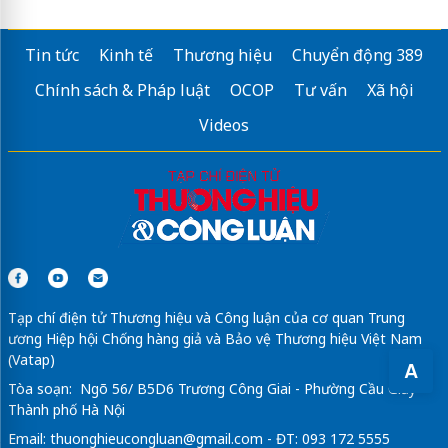
Tin tức
Kinh tế
Thương hiệu
Chuyển động 389
Chính sách & Pháp luật
OCOP
Tư vấn
Xã hội
Videos
Tạp chí điện tử Thương hiệu và Công luận của cơ quan Trung
ương Hiệp hội Chống hàng giả và Bảo vệ Thương hiệu Việt Nam
(Vatap)
A
Tòa soạn: Ngõ 56/ B5D6 Trương Công Giai - Phường Cầu Giấy -
Thành phố Hà Nội
Email:
thuonghieucongluan@gmail.com
- ĐT: 093 172 5555