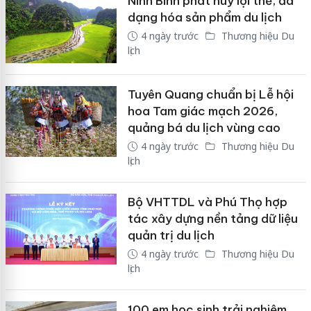
Ninh Bình phát huy lợi thế, đa
dạng hóa sản phẩm du lịch
4 ngày trước
Thương hiệu Du
lịch
Tuyên Quang chuẩn bị Lễ hội
hoa Tam giác mạch 2026,
quảng bá du lịch vùng cao
4 ngày trước
Thương hiệu Du
lịch
Bộ VHTTDL và Phú Thọ hợp
tác xây dựng nền tảng dữ liệu
quản trị du lịch
4 ngày trước
Thương hiệu Du
lịch
100 em học sinh trải nghiệm