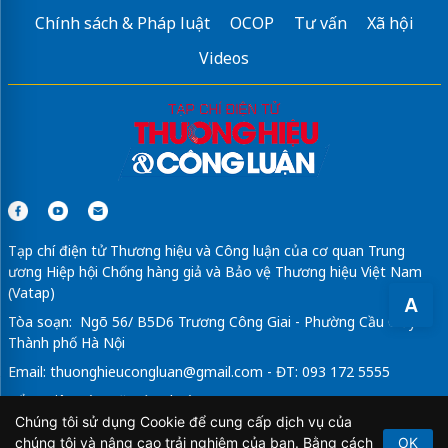
Chính sách & Pháp luật
OCOP
Tư vấn
Xã hội
Central Lakeside Tố Hữu
Videos
Hoiana Hotel & Suites
Thiết kế thi công nội thất văn phòng
Dự án Imperia Royal Island Vũ Yên
The Grand Riveria
Tạp chí điện tử Thương hiệu và Công luận của cơ quan Trung
ương Hiệp hội Chống hàng giả và Bảo vệ Thương hiệu Việt Nam
(Vatap)
A
Tòa soạn: Ngõ 56/ B5D6 Trương Công Giai - Phường Cầu Giấy -
Thành phố Hà Nội
Email:
thuonghieucongluan@gmail.com
- ĐT: 093 172 5555
Tổng Biên Tập: Vũ Đức Thuận
Chúng tôi sử dụng Cookie để cung cấp dịch vụ của
Giấy phép hoạt động báo chí điện tử số 64/GP-BTTTT do Bộ
chúng tôi và nâng cao trải nghiệm của bạn. Bằng cách
OK