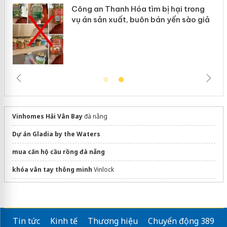
Công an Thanh Hóa tìm bị hại trong
vụ án sản xuất, buôn bán yến sào giả
Vinhomes Hải Vân Bay
đà nẵng
Dự án Gladia by the Waters
mua căn hộ cầu rồng đà nẵng
khóa vân tay thông minh
Vinlock
Ra mắt
phân khu THE RISE
tại LUMIÈRE Ocean Crest
Tìm hiểu
dự án Vin Olympic
chi tiết
Tin tức
Kinh tế
Thương hiệu
Chuyển động 389
Địa chỉ
trung tâm giảm cân ở tphcm