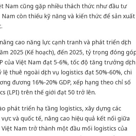
Việt Nam cũng gặp nhiều thách thức như đầu tư
 Nam còn thiếu kỹ năng và kiến thức để sản xuất
.
âng cao năng lực cạnh tranh và phát triển dịch
năm 2025 (Kế hoạch), đến 2025, tỷ trọng đóng gó
DP của Việt Nam đạt 5-6%, tốc độ tăng trưởng dịch
 lệ thuê ngoài dịch vụ logistics đạt 50%-60%, chi
tương đương 16%-20% GDP, xếp hạng theo chỉ số
s (LPI) trên thế giới đạt 50 trở lên.
o phát triển hạ tầng logistics, xây dựng các
 vực và quốc tế, nâng cao hiệu quả kết nối giữa
 Việt Nam trở thành một đầu mối logistics của