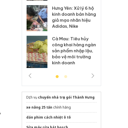
Hưng Yên: Xử lý 6 hộ
óa: Tìm bị
Th
kinh doanh bán hàng
g vụ án buôn
hạ
giả mạo nhãn hiệu
h sữa
bá
Adidas, Nike
 giả
Mo
Cà Mau: Tiêu hủy
g: Đối tượng
An
công khai hàng ngàn
 đường dây
ch
sản phẩm nhập lậu,
 giả tại Phú
bá
bảo vệ môi trường
 đầu thú
Qu
kinh doanh
u
Dịch vụ
chuyển nhà trọn gói Thành Hưng
xe nâng 25 tấn
chính hãng
ý
dán phim cách nhiệt ô tô
Sửa máy rửa bát bosch