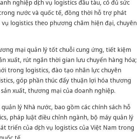
nh nghiệp dịch vụ logistics đầu tàu, có đủ sức
 trong nước và quốc tế, đồng thời hỗ trợ phát
h vụ logistics theo phương châm hiện đại, chuyên
ơng mại quản lý tốt chuỗi cung ứng, tiết kiệm
sản xuất, rút ngắn thời gian lưu chuyển hàng hóa;
 trong logistics, đào tạo nhân lực chuyên
istics, góp phần thúc đẩy thuận lợi hóa thương
g sản xuất, thương mại của doanh nghiệp.
ế quản lý Nhà nước, bao gồm các chính sách hỗ
Công an
stics, pháp luật điều chỉnh ngành, bộ máy quản lý
tìm bị h
t triển của dịch vụ logistics của Việt Nam trong
án sản 
bán yến
quốc tế.