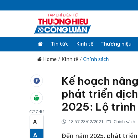
Tin tức
Kinh tế
Thương hiệu
Home
Kinh tế
Chính sách
Kế hoạch nâng
phát triển dịc
2025: Lộ trình
CỠ CHỮ
A
18:57 28/02/2021
Chính sách
−
Cỡ chữ nhỏ
A
Đến năm 2025, phát triển