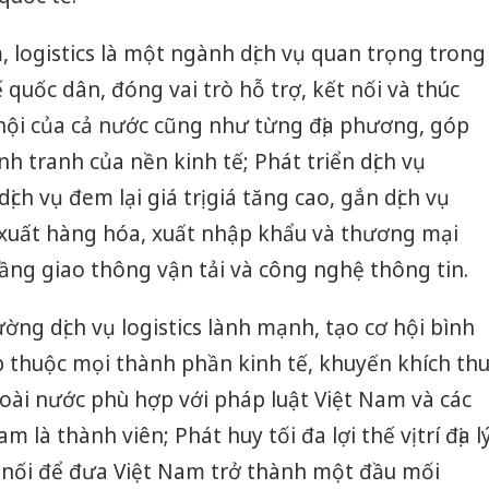
Thanh H
 logistics là một ngành dịch vụ quan trọng trong
hại tron
bán bìn
 quốc dân, đóng vai trò hỗ trợ, kết nối và thúc
Moyuum
ã hội của cả nước cũng như từng địa phương, góp
An Gian
h tranh của nền kinh tế; Phát triển dịch vụ
chủ mưu
ch vụ đem lại giá trị giá tăng cao, gắn dịch vụ
bán hàng
Quốc ra
ản xuất hàng hóa, xuất nhập khẩu và thương mại
tầng giao thông vận tải và công nghệ thông tin.
rường dịch vụ logistics lành mạnh, tạo cơ hội bình
 thuộc mọi thành phần kinh tế, khuyến khích th
oài nước phù hợp với pháp luật Việt Nam và các
 là thành viên; Phát huy tối đa lợi thế vị trí địa l
t nối để đưa Việt Nam trở thành một đầu mối