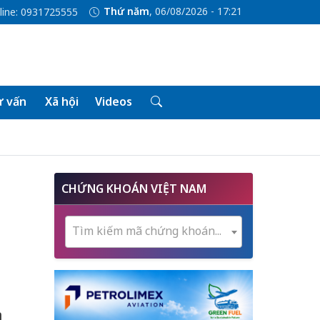
Thứ năm
, 06/08/2026 - 17:21
line: 0931725555
 vấn
Xã hội
Videos
CHỨNG KHOÁN VIỆT NAM
Tìm kiếm mã chứng khoán...
m