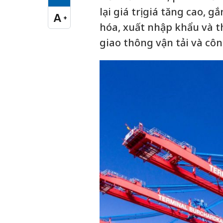
Cỡ chữ vừa
lại giá trị giá tăng cao, g
A
+
Cỡ chữ lớn
hóa, xuất nhập khẩu và t
giao thông vận tải và cô