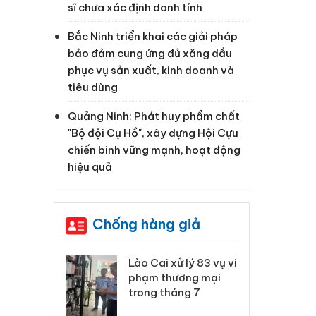
sĩ chưa xác định danh tính
Bắc Ninh triển khai các giải pháp
bảo đảm cung ứng đủ xăng dầu
phục vụ sản xuất, kinh doanh và
tiêu dùng
Quảng Ninh: Phát huy phẩm chất
"Bộ đội Cụ Hồ", xây dựng Hội Cựu
chiến binh vững mạnh, hoạt động
hiệu quả
Chống hàng giả
 Thanh Hóa
Lào Cai xử lý 83 vụ vi
Cô
ại trong vụ
phạm thương mại
tìm
xuất, buôn
trong tháng 7
án
 sào giả
bá