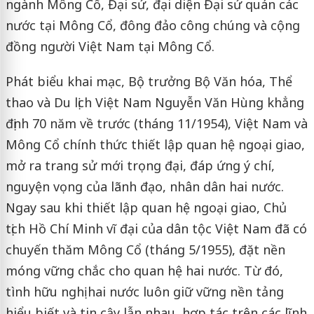
ngành Mông Cổ, Đại sứ, đại diện Đại sứ quán các
nước tại Mông Cổ, đông đảo công chúng và cộng
đồng người Việt Nam tại Mông Cổ.
Phát biểu khai mạc, Bộ trưởng Bộ Văn hóa, Thể
thao và Du lịch Việt Nam Nguyễn Văn Hùng khẳng
định 70 năm về trước (tháng 11/1954), Việt Nam và
Mông Cổ chính thức thiết lập quan hệ ngoại giao,
mở ra trang sử mới trọng đại, đáp ứng ý chí,
nguyện vọng của lãnh đạo, nhân dân hai nước.
Ngay sau khi thiết lập quan hệ ngoại giao, Chủ
tịch Hồ Chí Minh vĩ đại của dân tộc Việt Nam đã có
chuyến thăm Mông Cổ (tháng 5/1955), đặt nền
móng vững chắc cho quan hệ hai nước. Từ đó,
tình hữu nghị hai nước luôn giữ vững nền tảng
hiểu biết và tin cậy lẫn nhau, hợp tác trên các lĩnh