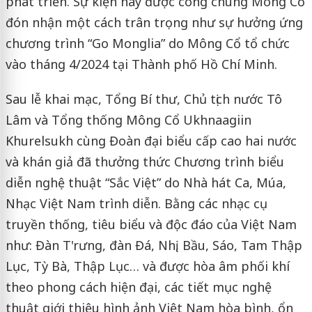
phát triển. Sự kiện này được công chúng Mông Cổ
đón nhận một cách trân trọng như sự hưởng ứng
chương trình “Go Monglia” do Mông Cổ tổ chức
vào tháng 4/2024 tại Thành phố Hồ Chí Minh.
Sau lễ khai mạc, Tổng Bí thư, Chủ tịch nước Tô
Lâm và Tổng thống Mông Cổ Ukhnaagiin
Khurelsukh cùng Đoàn đại biểu cấp cao hai nước
và khán giả đã thưởng thức Chương trình biểu
diễn nghệ thuật “Sắc Việt” do Nhà hát Ca, Múa,
Nhạc Việt Nam trình diễn. Bằng các nhạc cụ
truyền thống, tiêu biểu và độc đáo của Việt Nam
như: Đàn T'rưng, đàn Đá, Nhị, Bầu, Sáo, Tam Thập
Lục, Tỳ Bà, Thập Lục… và được hòa âm phối khí
theo phong cách hiện đại, các tiết mục nghệ
thuật giới thiệu hình ảnh Việt Nam hòa bình, ổn