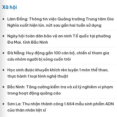
Xã hội
Lâm Đồng: Thông tin việc Quảng trường Trung tâm Gia
Nghĩa xuất hiện lún, nứt sau gần hai tuần sử dụng
Ngày hội toàn dân bảo vệ an ninh Tổ quốc tại phường
Đa Mai, tỉnh Bắc Ninh
Đà Nẵng: Huy động gần 100 cán bộ, chiến sĩ tham gia
cứu nhóm người bị sóng cuốn trôi
Học sinh được khuyến khích rèn luyện 1 môn thể thao,
thực hành 1 loại hình nghệ thuật
Bắc Ninh: Tăng cường kiểm tra và xử lý nghiêm vi phạm
trong hoạt động quảng cáo
Sơn La: Thu nhận thành công 1.664 mẫu sinh phẩm ADN
của thân nhân liệt sĩ