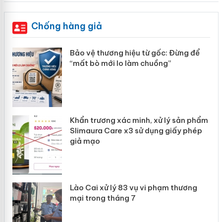
Chống hàng giả
àng
Bảo vệ thương hiệu từ gốc: Đừng để
“mất bò mới lo làm chuồng”
ản
Khẩn trương xác minh, xử lý sản phẩm
 án
Slimaura Care x3 sử dụng giấy phép
giả mạo
Lào Cai xử lý 83 vụ vi phạm thương
mại trong tháng 7