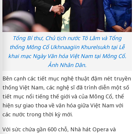
Tổng Bí thư, Chủ tịch nước Tô Lâm và Tổng
thống Mông Cổ Ukhnaagiin Khurelsukh tại Lễ
khai mạc Ngày Văn hóa Việt Nam tại Mông Cổ.
Ảnh Nhân Dân.
Bên cạnh các tiết mục nghệ thuật đậm nét truyền
thống Việt Nam, các nghệ sĩ đã trình diễn một số
tiết mục nổi tiếng thế giới và của Mông Cổ, thể
hiện sự giao thoa về văn hóa giữa Việt Nam với
các nước trong thời kỳ mới.
Với sức chứa gần 600 chỗ, Nhà hát Opera và