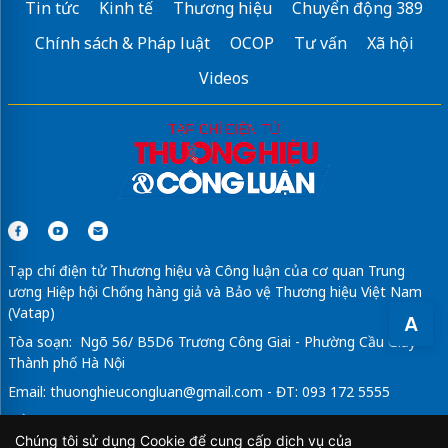
Tin tức
Kinh tế
Thương hiệu
Chuyển động 389
Mua
Bông tẩy trang Ipek
Giá tốt
Chính sách & Pháp luật
OCOP
Tư vấn
Xã hội
Làm bảng hiệu
tại Quảng cáo Idea
Videos
Sửa máy rửa bát bosch
Tạp chí điện tử Thương hiệu và Công luận của cơ quan Trung
ương Hiệp hội Chống hàng giả và Bảo vệ Thương hiệu Việt Nam
(Vatap)
A
Tòa soạn: Ngõ 56/ B5D6 Trương Công Giai - Phường Cầu Giấy -
Thành phố Hà Nội
Email:
thuonghieucongluan@gmail.com
- ĐT: 093 172 5555
Tổng Biên Tập: Vũ Đức Thuận
Chúng tôi sử dụng Cookie để cung cấp dịch vụ của