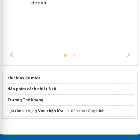
Cà Mau: Tiêu hủy công khai hàng
ngàn sản phẩm nhập lậu, bảo vệ môi
trường kinh doanh
chữ inox đế mica
dán phim cách nhiệt ô tô
Trương Thế Khang
Lựa chọn sử dụng
Van chặn lửa
an toàn cho công trình
Vật tư
ZODIAC
Uy tín
Dịch vụ thay đổi giấy phép kinh doanh