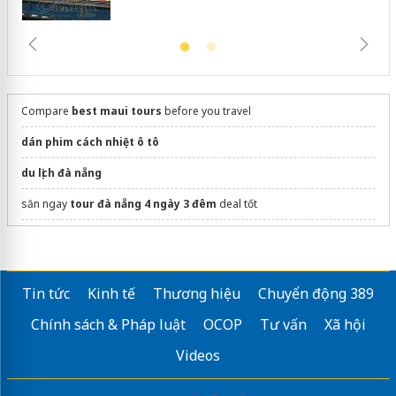
Compare
best maui tours
before you travel
dán phim cách nhiệt ô tô
du lịch đà nẵng
săn ngay
tour đà nẵng 4 ngày 3 đêm
deal tốt
Mua eSIM du lịch Trung Quốc:
https://hugosim.vn/esim/esim-du-
lich-trung-quoc/
SinAsean B2B Matching 1:1 Việt – Hàn | VIPREMIUM 2026
Tin tức
Kinh tế
Thương hiệu
Chuyển động 389
Vietnam tour packages
Chính sách & Pháp luật
OCOP
Tư vấn
Xã hội
Đặt phòng
Khách sạn Nesta Valley Đà Lạt
Videos
villa flc sầm sơn