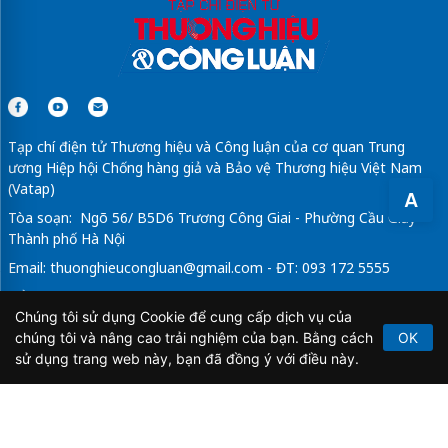
Sửa máy rửa bát bosch
Tạp chí điện tử Thương hiệu và Công luận của cơ quan Trung
ương Hiệp hội Chống hàng giả và Bảo vệ Thương hiệu Việt Nam
(Vatap)
A
Tòa soạn: Ngõ 56/ B5D6 Trương Công Giai - Phường Cầu Giấy -
Thành phố Hà Nội
Email:
thuonghieucongluan@gmail.com
- ĐT: 093 172 5555
Tổng Biên Tập: Vũ Đức Thuận
Chúng tôi sử dụng Cookie để cung cấp dịch vụ của
Giấy phép hoạt động báo chí điện tử số 64/GP-BTTTT do Bộ
chúng tôi và nâng cao trải nghiệm của bạn. Bằng cách
OK
Thông tin và Truyền thông cấp ngày 21/2/2020.
sử dụng trang web này, bạn đã đồng ý với điều này.
Copyright © 2026
TẠP CHÍ THƯƠNG HIỆU & CÔNG