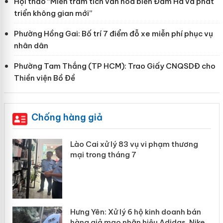
Hội thảo “Miền trầm tích văn hoá biển Đầm Hà và phát
triển không gian mới”
Phường Hồng Gai: Bố trí 7 điểm đỗ xe miễn phí phục vụ
nhân dân
Phường Tam Thắng (TP HCM): Trao Giấy CNQSDĐ cho
Thiền viện Bồ Đề
Chống hàng giả
 án
Lào Cai xử lý 83 vụ vi phạm thương
mại trong tháng 7
n
y
Hưng Yên: Xử lý 6 hộ kinh doanh bán
hàng giả mạo nhãn hiệu Adidas, Nike