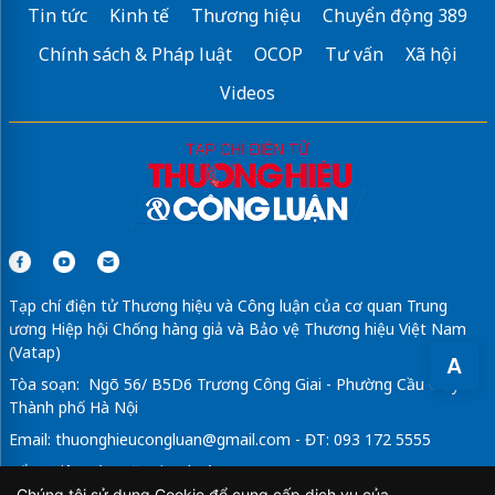
Tin tức
Kinh tế
Thương hiệu
Chuyển động 389
Chính sách & Pháp luật
OCOP
Tư vấn
Xã hội
Videos
Tạp chí điện tử Thương hiệu và Công luận của cơ quan Trung
ương Hiệp hội Chống hàng giả và Bảo vệ Thương hiệu Việt Nam
(Vatap)
A
Tòa soạn: Ngõ 56/ B5D6 Trương Công Giai - Phường Cầu Giấy -
Thành phố Hà Nội
Email:
thuonghieucongluan@gmail.com
- ĐT: 093 172 5555
Tổng Biên Tập: Vũ Đức Thuận
Chúng tôi sử dụng Cookie để cung cấp dịch vụ của