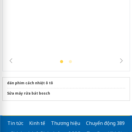
Hưng Yên: Xử lý 6 hộ kinh doanh bán
hàng giả mạo nhãn hiệu Adidas, Nike
dán phim cách nhiệt ô tô
Sửa máy rửa bát bosch
Tin tức
Kinh tế
Thương hiệu
Chuyển động 389