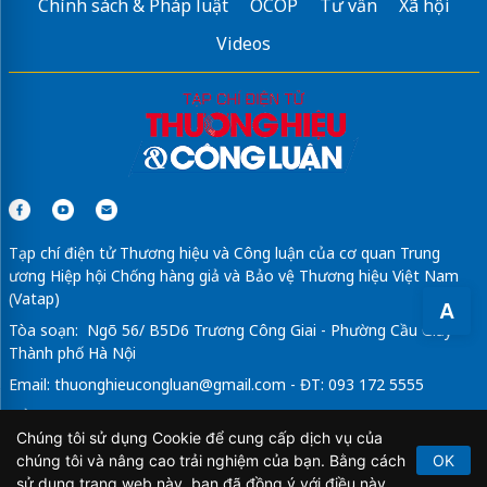
Chính sách & Pháp luật
OCOP
Tư vấn
Xã hội
Videos
Tạp chí điện tử Thương hiệu và Công luận của cơ quan Trung
ương Hiệp hội Chống hàng giả và Bảo vệ Thương hiệu Việt Nam
(Vatap)
A
Tòa soạn: Ngõ 56/ B5D6 Trương Công Giai - Phường Cầu Giấy -
Thành phố Hà Nội
Email:
thuonghieucongluan@gmail.com
- ĐT: 093 172 5555
Tổng Biên Tập: Vũ Đức Thuận
Chúng tôi sử dụng Cookie để cung cấp dịch vụ của
Giấy phép hoạt động báo chí điện tử số 64/GP-BTTTT do Bộ
chúng tôi và nâng cao trải nghiệm của bạn. Bằng cách
OK
Thông tin và Truyền thông cấp ngày 21/2/2020.
sử dụng trang web này, bạn đã đồng ý với điều này.