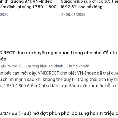
h thị trường 9/1: VN-Index
Saigonship sắp chi cổ tức tiề
iểm định lại vùng 1.780–1.800
lệ 92,5% cho cổ đông
/2026
08/01/2026
IRECT đưa ra khuyến nghị quan trọng cho nhà đầu tư
oán
 giờ trước
Thương hiệu Tài chính - Chứng khoán
o báo cáo mới đây, VNDIRECT cho biết VN-Index đã trải qua
u chỉnh mạnh sau khi không thể duy trì trạng thái tích lũy t
g 1.830-1.860 điểm. Chỉ số lần lượt đánh mất các mốc hỗ tr
ng 1.800 điểm và 1.700 điểm dưới áp lực bán gia tăng cùng t
n trọng của nhà đầu tư.
Cà Mau:
 tư F88 (F88) mở đợt phân phối bổ sung hơn 11 triệu 
công kh