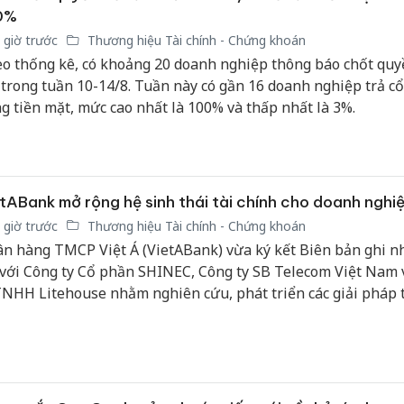
0%
 giờ trước
Thương hiệu Tài chính - Chứng khoán
o thống kê, có khoảng 20 doanh nghiệp thông báo chốt quy
 trong tuần 10-14/8. Tuần này có gần 16 doanh nghiệp trả cổ
g tiền mặt, mức cao nhất là 100% và thấp nhất là 3%.
tABank mở rộng hệ sinh thái tài chính cho doanh nghi
 giờ trước
Thương hiệu Tài chính - Chứng khoán
n hàng TMCP Việt Á (VietABank) vừa ký kết Biên bản ghi n
 với Công ty Cổ phần SHINEC, Công ty SB Telecom Việt Nam
TNHH Litehouse nhằm nghiên cứu, phát triển các giải pháp 
tài chính, công nghệ và chuyển đổi số dành cho doanh nghiệ
g trong các khu công nghiệp.