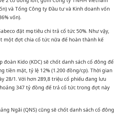
c về 2 cổ đông lớn, gồm Công ty TNHH Vietnam
ốn) và Tổng Công ty Đầu tư và Kinh doanh vốn
36% vốn).
beco đặt mục tiêu chi trả cổ tức 50%. Như vậy,
t một đợt chia cổ tức nữa để hoàn thành kế
p đoàn Kido (KDC) sẽ chốt danh sách cổ đông để
g tiền mặt, tỷ lệ 12% (1.200 đồng/cp). Thời gian
y 28/1. Với hơn 289,8 triệu cổ phiếu đang lưu
khoảng 347 tỷ đồng để trả cổ tức trong đợt này
ảng Ngãi (QNS) cũng sẽ chốt danh sách cổ đông