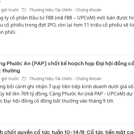
O
sản phẩ
 giờ trước
Thương hiệu Tài chính - Chứng khoán
bảo vệ 
kinh do
g ty cổ phần Đầu tư F88 (mã F88 – UPCoM) mới bán được h
ệu cổ phiếu trong đợt IPO, còn lại hơn 11 triệu cổ phiếu sẽ ti
Công an
n phối.
tìm bị h
án sản 
bán yến
Thanh H
g Phước An (PAP) chốt kế hoạch họp Đại hội đồng c
hại tron
t thường
bán bìn
 giờ trước
Thương hiệu Tài chính - Chứng khoán
Moyuum
ng bối cảnh ghi nhận 7 quý liên tiếp kinh doanh dưới giá vố
lũy kế lên 769 tỷ đồng, Cảng Phước An (mã PAP - UPCoM) dự 
c Đại hội đồng cổ đông bất thường vào tháng 9 tới.
h chốt quyền cổ tức tuần 10-14/8: Cổ tức tiền mặt ca