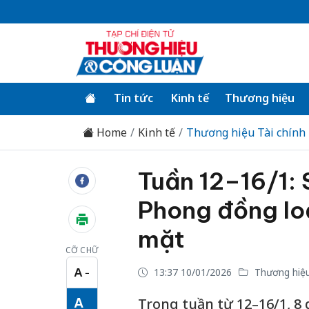
Tin tức
Kinh tế
Thương hiệu
Home
Kinh tế
Thương hiệu Tài chính
Tuần 12–16/1: 
Phong đồng loạ
mặt
CỠ CHỮ
A
13:37 10/01/2026
Thương hiệu
−
Cỡ chữ nhỏ
A
Trong tuần từ 12–16/1, 8