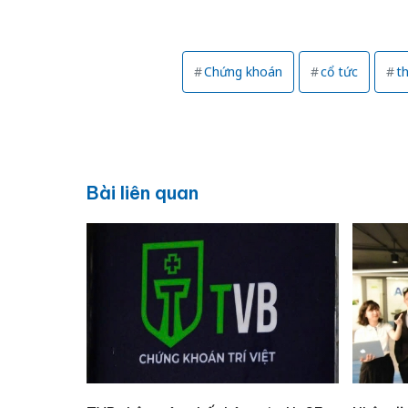
Chứng khoán
cổ tức
th
Bài liên quan