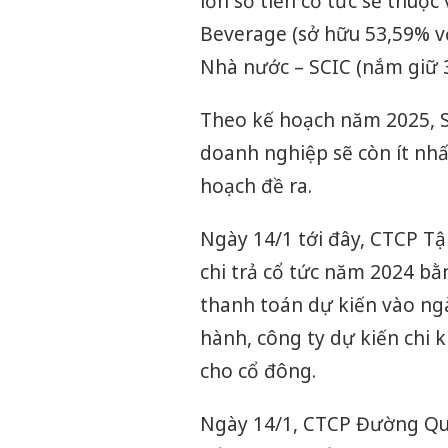
lớn số tiền cổ tức sẽ thuộ
Beverage (sở hữu 53,59% v
Nhà nước – SCIC (nắm giữ 
Theo kế hoạch năm 2025, Sa
doanh nghiệp sẽ còn ít nhấ
hoạch đề ra.
Ngày 14/1 tới đây, CTCP Tậ
chi trả cổ tức năm 2024 bằn
thanh toán dự kiến vào ngà
hành, công ty dự kiến chi 
cho cổ đông.
Ngày 14/1, CTCP Đường Qu