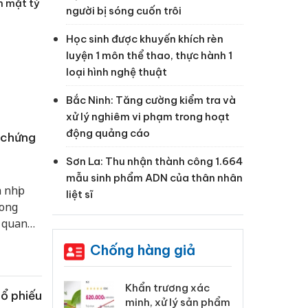
n mặt tỷ
người bị sóng cuốn trôi
Học sinh được khuyến khích rèn
luyện 1 môn thể thao, thực hành 1
loại hình nghệ thuật
Bắc Ninh: Tăng cường kiểm tra và
xử lý nghiêm vi phạm trong hoạt
động quảng cáo
 chứng
Sơn La: Thu nhận thành công 1.664
mẫu sinh phẩm ADN của thân nhân
 nhịp
liệt sĩ
rong
ợ quan
âm lý
Chống hàng giả
 Tiêu hủy
Khẩn trương xác
Cà
cổ phiếu
ai hàng ngàn
minh, xử lý sản phẩm
cô