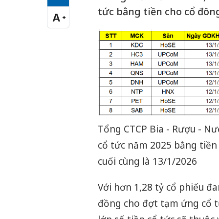
Cỡ chữ vừa
tức bằng tiền cho cổ đông
A
+
Cỡ chữ lớn
Tổng CTCP Bia - Rượu - Nướ
cổ tức năm 2025 bằng tiền 
cuối cùng là 13/1/2026
Với hơn 1,28 tỷ cổ phiếu đ
đồng cho đợt tạm ứng cổ t