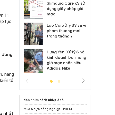
m nhập lậu,
Slimaura Care x3 sử
sả
môi trường
dụng giấy phép giả
bả
anh
mạo
ki
ơn 11
ếp tục
 Thanh Hóa
Lào Cai xử lý 83 vụ vi
Cô
ại trong vụ
phạm thương mại
tìm
xuất, buôn
trong tháng 7
án
 sào giả
bá
Hưng Yên: Xử lý 6 hộ
óa: Tìm bị
Th
ổ đông
kinh doanh bán hàng
g vụ án buôn
hạ
giả mạo nhãn hiệu
h sữa
bá
Adidas, Nike
 giả
Mo
n, nâng
kiến tổ
dán phim cách nhiệt ô tô
Mua
Nhựa công nghiệp
TPHCM
o nhất