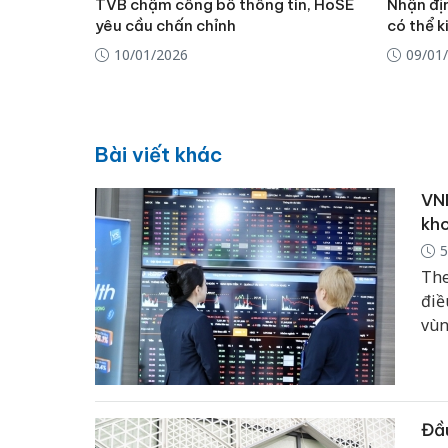
TVB chậm công bố thông tin, HoSE
Nhận địn
yêu cầu chấn chỉnh
có thể k
10/01/2026
09/01
Bài viết khác
VND
kh
5
The
điề
vùn
trọ
thậ
Đầu