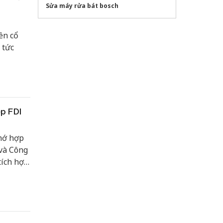
Sửa máy rửa bát bosch
ền cổ
 tức
ệp FDI
hớ hợp
 và Công
tích hợp
p hoạt