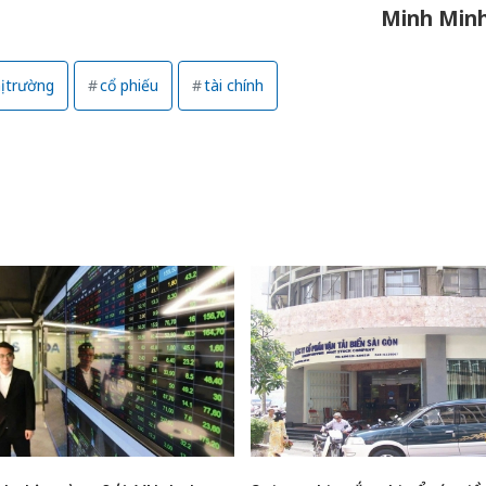
Minh Min
ị trường
cổ phiếu
tài chính