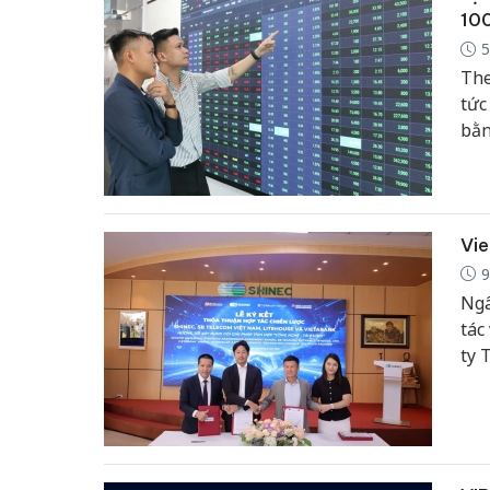
10
5
The
tức
bằn
Vie
9
Ngâ
tác
ty 
về 
độn