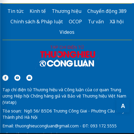
Tin tức
Kinh tế
Thương hiệu
Chuyển động 389
Chính sách & Pháp luật
OCOP
Tư vấn
Xã hội
Videos
Tạp chí điện tử Thương hiệu và Công luận của cơ quan Trung
ương Hiệp hội Chống hàng giả và Bảo vệ Thương hiệu Việt Nam
(Vatap)
A
Tòa soạn: Ngõ 56/ B5D6 Trương Công Giai - Phường Cầu Giấy -
Thành phố Hà Nội
Email:
thuonghieucongluan@gmail.com
- ĐT: 093 172 5555