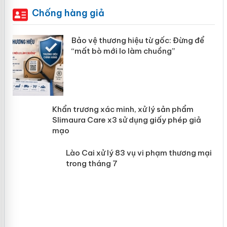
Chống hàng giả
àng
Bảo vệ thương hiệu từ gốc: Đừng để
“mất bò mới lo làm chuồng”
ản
Khẩn trương xác minh, xử lý sản phẩm
 án
Slimaura Care x3 sử dụng giấy phép
giả mạo
Lào Cai xử lý 83 vụ vi phạm thương
mại trong tháng 7