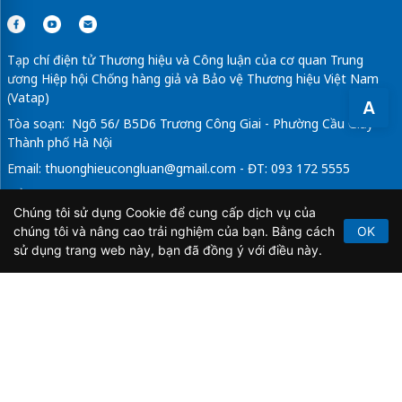
Tạp chí điện tử Thương hiệu và Công luận của cơ quan Trung
ương Hiệp hội Chống hàng giả và Bảo vệ Thương hiệu Việt Nam
(Vatap)
A
Tòa soạn: Ngõ 56/ B5D6 Trương Công Giai - Phường Cầu Giấy -
Thành phố Hà Nội
Email:
thuonghieucongluan@gmail.com
- ĐT: 093 172 5555
Tổng Biên Tập: Vũ Đức Thuận
Chúng tôi sử dụng Cookie để cung cấp dịch vụ của
Giấy phép hoạt động báo chí điện tử số 64/GP-BTTTT do Bộ
chúng tôi và nâng cao trải nghiệm của bạn. Bằng cách
OK
Thông tin và Truyền thông cấp ngày 21/2/2020.
sử dụng trang web này, bạn đã đồng ý với điều này.
Copyright © 2026
TẠP CHÍ THƯƠNG HIỆU & CÔNG
LUẬN
. All Rights Reserved.
Bản quyền thuộc Tạp chí Thương hiệu và Công luận. Cấm
sao chép dưới mọi hình thức nếu không có sự chấp thuận