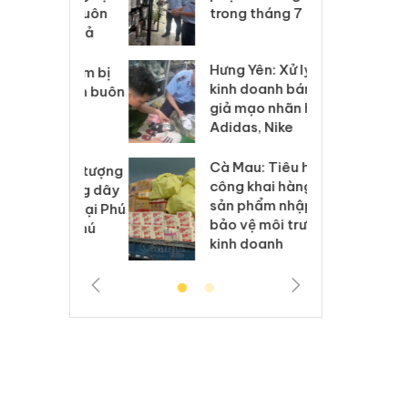
xuất, buôn
trong tháng 7
án
 sào giả
bá
Hưng Yên: Xử lý 6 hộ
óa: Tìm bị
Th
kinh doanh bán hàng
g vụ án buôn
hạ
giả mạo nhãn hiệu
h sữa
bá
Adidas, Nike
 giả
Mo
Cà Mau: Tiêu hủy
g: Đối tượng
An
công khai hàng ngàn
 đường dây
ch
sản phẩm nhập lậu,
 giả tại Phú
bá
bảo vệ môi trường
 đầu thú
Qu
kinh doanh