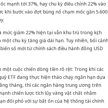
dốc mạnh tới 37%, hay chu kỳ điều chỉnh 22% vào
c khi bước vào đợt bùng nổ chạm mốc gần 5.600
y.
à mức giảm 22% hiện tại vẫn khu trú trong kịch
 một chu kỳ tăng giá dài hạn. Tuy nhiên, bối cản
 biến số mới từ chính sách điều hành đồng USD
 một cuộc chiến dòng tiền rõ rệt: Trong khi các
 quỹ ETF đang thực hiện tháo chạy ngắn hạn dựa
hằng tháng, thì các ngân hàng trung ương trên
ạnh chiến lược tích lũy vàng vật chất nhằm
ạn đối phó với sự bất ổn của hệ thống tài chính
Công an
tìm bị h