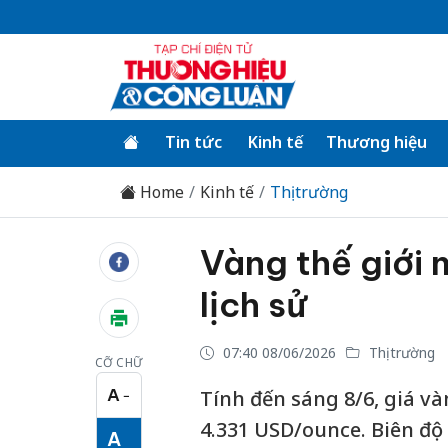
Tin tức
Kinh tế
Thương hiệu
Home
Kinh tế
Thị trường
Vàng thế giới 
lịch sử
07:40 08/06/2026
Thị trường
CỠ CHỮ
A
Tính đến sáng 8/6, giá và
−
Cỡ chữ nhỏ
4.331 USD/ounce. Biên độ
A