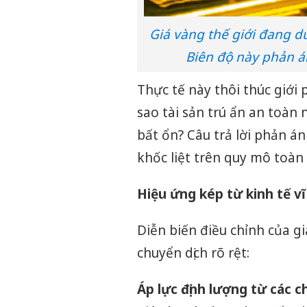
Giá vàng thế giới đang d
Biên độ này phản á
Thực tế này thôi thúc giới ph
sao tài sản trú ẩn an toàn 
bất ổn? Câu trả lời phản á
khốc liệt trên quy mô toàn 
Hiệu ứng kép từ kinh tế v
Diễn biến điều chỉnh của g
chuyển dịch rõ rệt:
Áp lực định lượng từ các ch