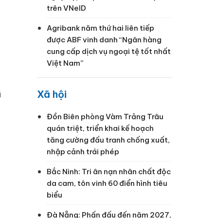
trên VNeID
Agribank năm thứ hai liên tiếp
được ABF vinh danh “Ngân hàng
cung cấp dịch vụ ngoại tệ tốt nhất
Việt Nam”
ã
Xã hội
Đồn Biên phòng Vàm Trảng Trâu
quán triệt, triển khai kế hoạch
tăng cường đấu tranh chống xuất,
nhập cảnh trái phép
Bắc Ninh: Tri ân nạn nhân chất độc
da cam, tôn vinh 60 điển hình tiêu
biểu
Đà Nẵng: Phấn đấu đến năm 2027,