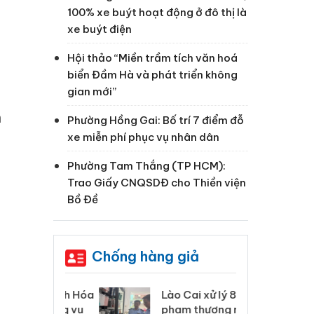
100% xe buýt hoạt động ở đô thị là
xe buýt điện
Hội thảo “Miền trầm tích văn hoá
biển Đầm Hà và phát triển không
gian mới”
h
Phường Hồng Gai: Bố trí 7 điểm đỗ
xe miễn phí phục vụ nhân dân
Phường Tam Thắng (TP HCM):
Trao Giấy CNQSDĐ cho Thiền viện
Bồ Đề
Chống hàng giả
 Thanh Hóa
Lào Cai xử lý 83 vụ vi
Cô
ại trong vụ
phạm thương mại
tìm