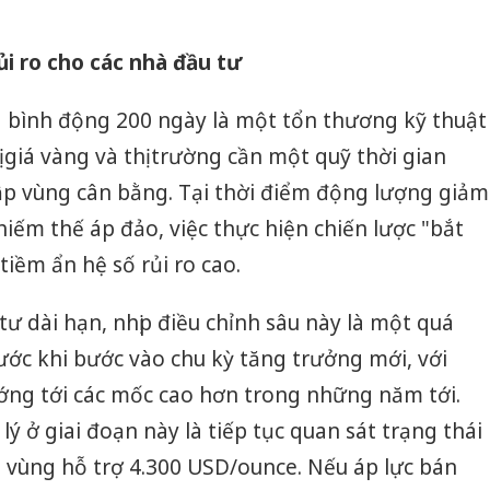
án sản 
bán yến
i ro cho các nhà đầu tư
Thanh H
hại tron
 bình động 200 ngày là một tổn thương kỹ thuật
bán bìn
 giá vàng và thị trường cần một quỹ thời gian
Moyuum
 lập vùng cân bằng. Tại thời điểm động lượng giảm
An Gian
hiếm thế áp đảo, việc thực hiện chiến lược "bắt
chủ mưu
bán hàng
iềm ẩn hệ số rủi ro cao.
Quốc ra
tư dài hạn, nhịp điều chỉnh sâu này là một quá
rước khi bước vào chu kỳ tăng trưởng mới, với
ướng tới các mốc cao hơn trong những năm tới.
 ở giai đoạn này là tiếp tục quan sát trạng thái
h vùng hỗ trợ 4.300 USD/ounce. Nếu áp lực bán