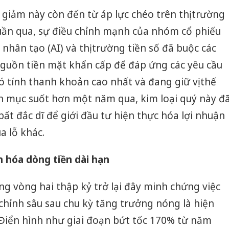
giảm này còn đến từ áp lực chéo trên thị trường
tuần qua, sự điều chỉnh mạnh của nhóm cổ phiếu
 nhân tạo (AI) và thị trường tiền số đã buộc các
nguồn tiền mặt khẩn cấp để đáp ứng các yêu cầu
có tính thanh khoản cao nhất và đang giữ vị thế
nh mục suốt hơn một năm qua, kim loại quý này đ
ất đắc dĩ để giới đầu tư hiện thực hóa lợi nhuận
a lỗ khác.
n hóa dòng tiền dài hạn
ong vòng hai thập kỷ trở lại đây minh chứng việc
 chỉnh sâu sau chu kỳ tăng trưởng nóng là hiện
 Điển hình như giai đoạn bứt tốc 170% từ năm