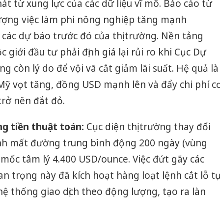
t từ xung lực của các dữ liệu vĩ mô. Báo cáo từ
ượng việc làm phi nông nghiệp tăng mạnh
 các dự báo trước đó của thị trường. Nền tảng
giới đầu tư phải định giá lại rủi ro khi Cục Dự
g còn lý do để vội vã cắt giảm lãi suất. Hệ quả là
c Mỹ vọt tăng, đồng USD mạnh lên và đẩy chi phí c
trở nên đắt đỏ.
g tiền thuật toán:
Cục diện thị trường thay đổi
nh mất đường trung bình động 200 ngày (vùng
mốc tâm lý 4.400 USD/ounce. Việc đứt gãy các
n trọng này đã kích hoạt hàng loạt lệnh cắt lỗ t
hệ thống giao dịch theo động lượng, tạo ra làn