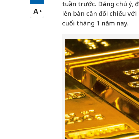
Cỡ chữ vừa
tuần trước. Đáng chú ý, đâ
A
+
lên bàn cân đối chiếu với
Cỡ chữ lớn
cuối tháng 1 năm nay.