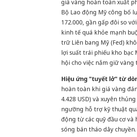
giá vàng hoàn toàn xuất phá
Bộ Lao động Mỹ công bố l
172.000, gần gấp đôi so với
kinh tế quá khỏe mạnh buộc 
trữ Liên bang Mỹ (Fed) khôn
lợi suất trái phiếu kho bạ
hội cho việc nắm giữ vàng 
Hiệu ứng "tuyết lở" từ dòn
hoàn toàn khi giá vàng đá
4.428 USD) và xuyên thủng 
ngưỡng hỗ trợ kỹ thuật qua
động từ các quỹ đầu cơ và 
sóng bán tháo dây chuyền.