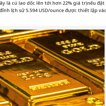
y là cú lao dốc lên tới hơn 22% giá trị nếu đặt
 đỉnh lịch sử 5.594 USD/ounce được thiết lập và