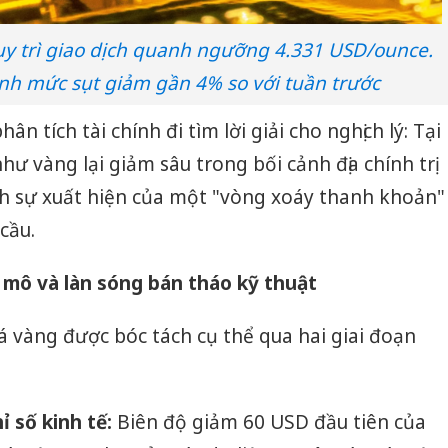
uy trì giao dịch quanh ngưỡng 4.331 USD/ounce.
nh mức sụt giảm gần 4% so với tuần trước
ân tích tài chính đi tìm lời giải cho nghịch lý: Tại
như vàng lại giảm sâu trong bối cảnh địa chính trị
nh sự xuất hiện của một "vòng xoáy thanh khoản"
cầu.
ĩ mô và làn sóng bán tháo kỹ thuật
iá vàng được bóc tách cụ thể qua hai giai đoạn
ỉ số kinh tế:
Biên độ giảm 60 USD đầu tiên của