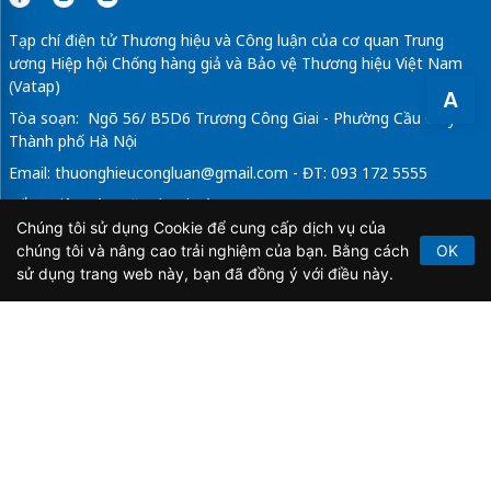
Tạp chí điện tử Thương hiệu và Công luận của cơ quan Trung
ương Hiệp hội Chống hàng giả và Bảo vệ Thương hiệu Việt Nam
(Vatap)
A
Tòa soạn: Ngõ 56/ B5D6 Trương Công Giai - Phường Cầu Giấy -
Thành phố Hà Nội
Email:
thuonghieucongluan@gmail.com
- ĐT: 093 172 5555
Tổng Biên Tập: Vũ Đức Thuận
Chúng tôi sử dụng Cookie để cung cấp dịch vụ của
Giấy phép hoạt động báo chí điện tử số 64/GP-BTTTT do Bộ
chúng tôi và nâng cao trải nghiệm của bạn. Bằng cách
OK
Thông tin và Truyền thông cấp ngày 21/2/2020.
sử dụng trang web này, bạn đã đồng ý với điều này.
Copyright © 2026
TẠP CHÍ THƯƠNG HIỆU & CÔNG
LUẬN
. All Rights Reserved.
Bản quyền thuộc Tạp chí Thương hiệu và Công luận. Cấm
sao chép dưới mọi hình thức nếu không có sự chấp thuận
bằng văn bản.