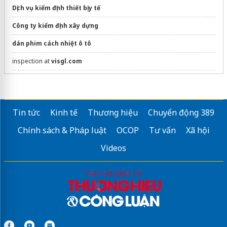
Dịch vụ kiểm định thiết bị y tế
Công ty kiểm định xây dựng
dán phim cách nhiệt ô tô
inspection at
visgl.com
Sửa máy rửa bát bosch
máy xay đậu nành
Tin tức
Kinh tế
Thương hiệu
Chuyển động 389
Chính sách & Pháp luật
OCOP
Tư vấn
Xã hội
Videos