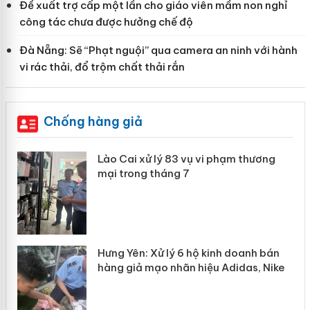
Đề xuất trợ cấp một lần cho giáo viên mầm non nghỉ
công tác chưa được hưởng chế độ
Đà Nẵng: Sẽ “Phạt nguội” qua camera an ninh với hành
vi rác thải, đổ trộm chất thải rắn
Chống hàng giả
 án
Lào Cai xử lý 83 vụ vi phạm thương
mại trong tháng 7
n
y
Hưng Yên: Xử lý 6 hộ kinh doanh bán
hàng giả mạo nhãn hiệu Adidas, Nike