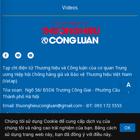
Videos
Tạp chí điện tử Thương hiệu và Công luận của cơ quan Trung
ương Hiệp hội Chống hàng giả và Bảo vệ Thương hiệu Việt Nam
(Vatap)
A
Tòa soạn: Ngõ 56/ B5D6 Trương Công Giai - Phường Cầu Giấy -
Thành phố Hà Nội
Email:
thuonghieucongluan@gmail.com
- ĐT: 093 172 5555
Tổng Biên Tập: Vũ Đức Thuận
Chúng tôi sử dụng Cookie để cung cấp dịch vụ của
Giấy phép hoạt động báo chí điện tử số 64/GP-BTTTT do Bộ
chúng tôi và nâng cao trải nghiệm của bạn. Bằng cách
OK
Thông tin và Truyền thông cấp ngày 21/2/2020.
sử dụng trang web này, bạn đã đồng ý với điều này.