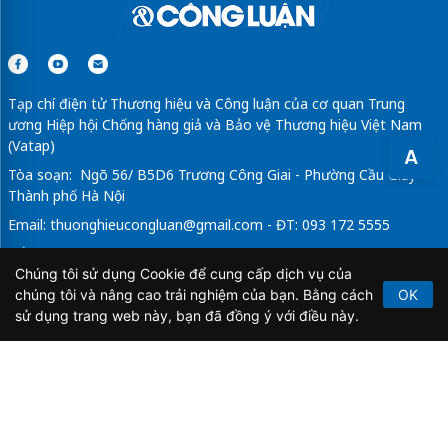
Tạp chí điện tử Thương hiệu và Công luận của cơ quan Trung
ương Hiệp hội Chống hàng giả và Bảo vệ Thương hiệu Việt Nam
(Vatap)
A
Tòa soạn: Ngõ 56/ B5D6 Trương Công Giai - Phường Cầu Giấy -
Thành phố Hà Nội
Email:
thuonghieucongluan@gmail.com
- ĐT: 093 172 5555
Tổng Biên Tập: Vũ Đức Thuận
Chúng tôi sử dụng Cookie để cung cấp dịch vụ của
Giấy phép hoạt động báo chí điện tử số 64/GP-BTTTT do Bộ
chúng tôi và nâng cao trải nghiệm của bạn. Bằng cách
OK
Thông tin và Truyền thông cấp ngày 21/2/2020.
sử dụng trang web này, bạn đã đồng ý với điều này.
Copyright © 2026
TẠP CHÍ THƯƠNG HIỆU & CÔNG
LUẬN
. All Rights Reserved.