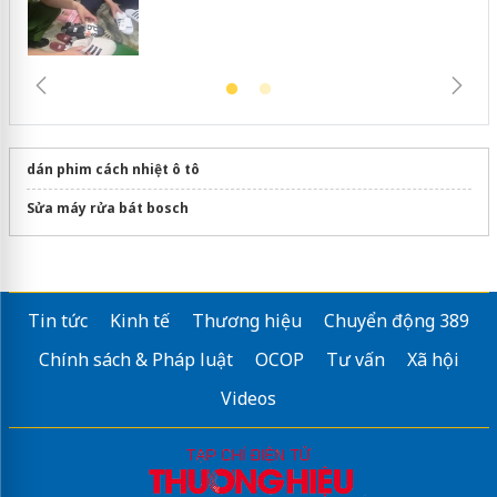
dán phim cách nhiệt ô tô
Sửa máy rửa bát bosch
Tin tức
Kinh tế
Thương hiệu
Chuyển động 389
Chính sách & Pháp luật
OCOP
Tư vấn
Xã hội
Videos