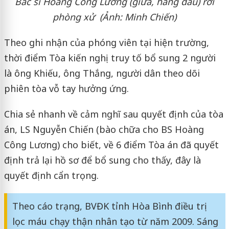
Bác sĩ Hoàng Công Lương (giữa, hàng đầu) rời
phòng xử (Ảnh: Minh Chiến)
Theo ghi nhận của phóng viên tại hiện trường,
thời điểm Tòa kiến nghị truy tố bổ sung 2 người
là ông Khiếu, ông Thắng, người dân theo dõi
phiên tòa vỗ tay hưởng ứng.
Chia sẻ nhanh về cảm nghĩ sau quyết định của tòa
án, LS Nguyễn Chiến (bào chữa cho BS Hoàng
Công Lương) cho biết, về 6 điểm Tòa án đã quyết
định trả lại hồ sơ để bổ sung cho thấy, đây là
quyết định cẩn trọng.
Theo cáo trạng, BVĐK tỉnh Hòa Bình điều trị
lọc máu chạy thận nhân tạo từ năm 2009. Sáng