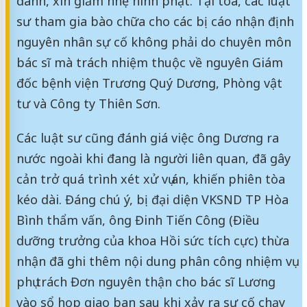
danh, xin giảm nhẹ hình phạt. Tại tòa, các luật
sư tham gia bào chữa cho các bị cáo nhận định
nguyên nhân sự cố không phải do chuyên môn
bác sĩ mà trách nhiệm thuộc về nguyên Giám
đốc bệnh viện Trương Quý Dương, Phòng vật
tư và Công ty Thiên Sơn.
Các luật sư cũng đánh giá việc ông Dương ra
nước ngoài khi đang là người liên quan, đã gây
cản trở quá trình xét xử vụ án, khiến phiên tòa
kéo dài. Đáng chú ý, bị đại diện VKSND TP Hòa
Bình thẩm vấn, ông Đinh Tiến Công (Điều
dưỡng trưởng của khoa Hồi sức tích cực) thừa
nhận đã ghi thêm nội dung phân công nhiệm vụ
phụ trách Đơn nguyên thận cho bác sĩ Lương
vào sổ họp giao ban sau khi xảy ra sự cố chạy