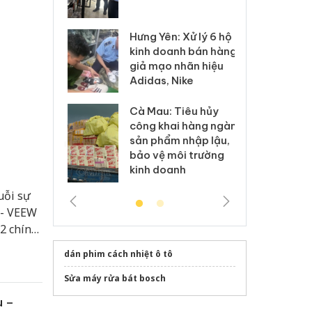
 sào giả
bá
Hưng Yên: Xử lý 6 hộ
óa: Tìm bị
Th
kinh doanh bán hàng
g vụ án buôn
hạ
giả mạo nhãn hiệu
h sữa
bá
Adidas, Nike
 giả
Mo
Cà Mau: Tiêu hủy
g: Đối tượng
An
công khai hàng ngàn
 đường dây
ch
sản phẩm nhập lậu,
o
 giả tại Phú
bá
bảo vệ môi trường
 đầu thú
Qu
kinh doanh
uỗi sự
 - VEEW
2 chính
dán phim cách nhiệt ô tô
Sửa máy rửa bát bosch
u –