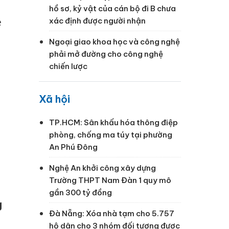
hồ sơ, kỷ vật của cán bộ đi B chưa
ẻ
xác định được người nhận
Ngoại giao khoa học và công nghệ
phải mở đường cho công nghệ
chiến lược
Xã hội
TP.HCM: Sân khấu hóa thông điệp
phòng, chống ma túy tại phường
An Phú Đông
Nghệ An khởi công xây dựng
Trường THPT Nam Đàn 1 quy mô
gần 300 tỷ đồng
g
Đà Nẵng: Xóa nhà tạm cho 5.757
hộ dân cho 3 nhóm đối tượng được