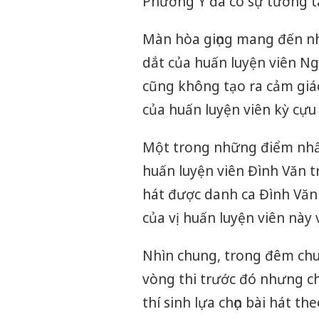
Phương Ý đã có sự tương tá
Màn hòa giọng mang đến nh
dắt của huấn luyện viên Ngọ
cũng không tạo ra cảm giác
của huấn luyện viên kỳ cựu v
Một trong những điểm nhấn
huấn luyện viên Đình Văn t
hát được danh ca Đình Văn 
của vị huấn luyện viên này v
Nhìn chung, trong đêm chun
vòng thi trước đó nhưng c
thí sinh lựa chọn bài hát t