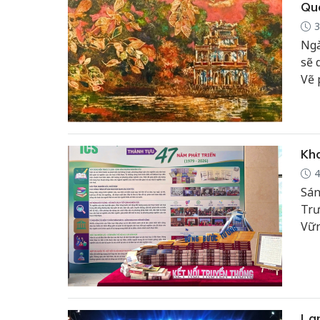
Qu
3
Ngà
sẽ 
Vẽ 
Quố
Kha
4
Sán
Trư
Vữn
Việ
nhữ
học
chú
Lạ