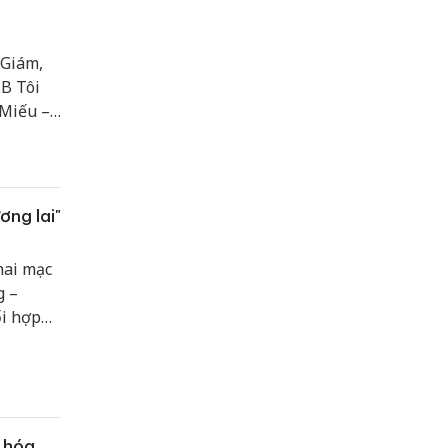
 Giám,
LB Tôi
 Miếu –
ơng lai"
hai mạc
g –
ối hợp
iệu
óa, văn
công
 hóa