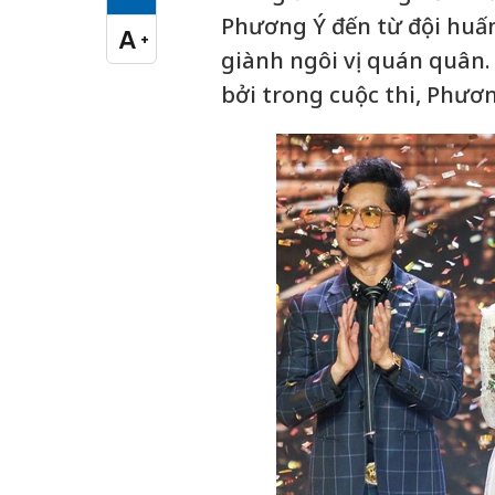
Cỡ chữ vừa
Phương Ý đến từ đội huấn
A
+
Cỡ chữ lớn
giành ngôi vị quán quân.
bởi trong cuộc thi, Phươ