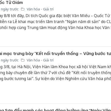
ốc Tử Giám
 ngày trước
Văn hóa - Giải trí
y 8/8 tới đây, Di tích Quốc gia đặc biệt Văn Miếu – Quốc Tử
diễn ra Lễ khai mạc triển lãm tranh "Ngàn năm di sản" do C
phối hợp cùng Trung tâm Hoạt động Văn hóa Khoa học Văn
c Tử Giám tổ chức.
i mạc trưng bày "Kết nối truyền thống – Vững bước tư
 ngày trước
Văn hóa - Giải trí
g 3/8, tại Hà Nội, Viện Hàn lâm Khoa học xã hội Việt Nam k
ng bày chuyên đề lần thứ 7 với chủ đề "Kết nối truyền thốn
g bước tương lai". Sự kiện do Viện Nghiên cứu Văn hóa ph
n Văn học và Văn phòng Viện Hàn lâm tổ chức, nhằm giới th
ng thành tựu nghiên cứu tiêu biểu, lan tỏa các giá trị văn h
 Việt Nam và đưa tri thức khoa học xã hội đến gần hơn với 
ng.
ng Sơn đẩy mạnh các hoạt động hưởng ứng “Ngày Văn