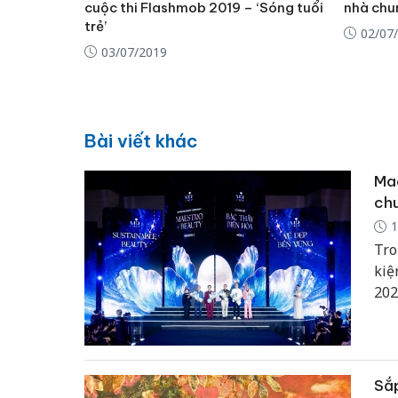
cuộc thi Flashmob 2019 – ‘Sóng tuổi
nhà chu
trẻ’
02/07
03/07/2019
Bài viết khác
Mae
chu
1
Tro
kiệ
202
thứ
Sắp