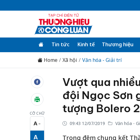
Tin tức
Kinh tế
Thương hiệu
Home
Xã hội
Văn hóa - Giải trí
Vượt qua nhiều 
đội Ngọc Sơn 
tượng Bolero 
CỠ CHỮ
A
09:43 12/07/2019
Văn hóa - Giả
−
Cỡ chữ nhỏ
A
Trong đêm chung kết Thần