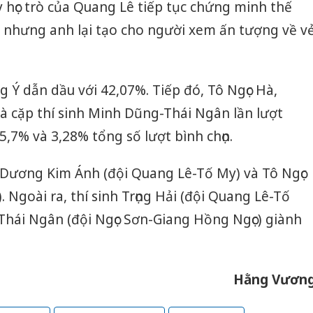
uy học trò của Quang Lê tiếp tục chứng minh thế
 nhưng anh lại tạo cho người xem ấn tượng về v
 Ý dẫn dầu với 42,07%. Tiếp đó, Tô Ngọc Hà,
à cặp thí sinh Minh Dũng-Thái Ngân lần lượt
5,7% và 3,28% tổng số lượt bình chọn.
ên Dương Kim Ánh (đội Quang Lê-Tố My) và Tô Ngọc
. Ngoài ra, thí sinh Trọng Hải (đội Quang Lê-Tố
Thái Ngân (đội Ngọc Sơn-Giang Hồng Ngọc) giành
Hằng Vươn