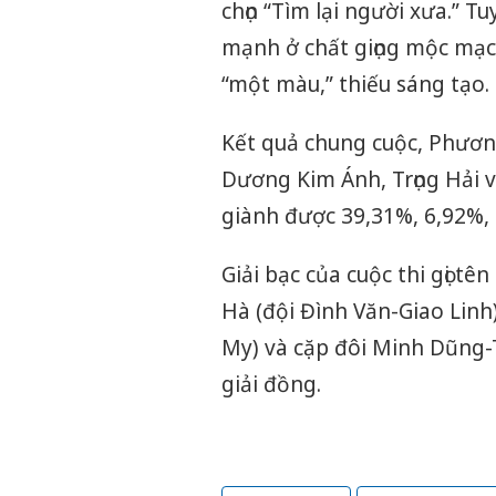
chọn “Tìm lại người xưa.” T
mạnh ở chất giọng mộc mạc
“một màu,” thiếu sáng tạo.
Kết quả chung cuộc, Phương
Dương Kim Ánh, Trọng Hải v
giành được 39,31%, 6,92%, 
Giải bạc của cuộc thi gọi t
Hà (đội Đình Văn-Giao Linh)
My) và cặp đôi Minh Dũng-
giải đồng.