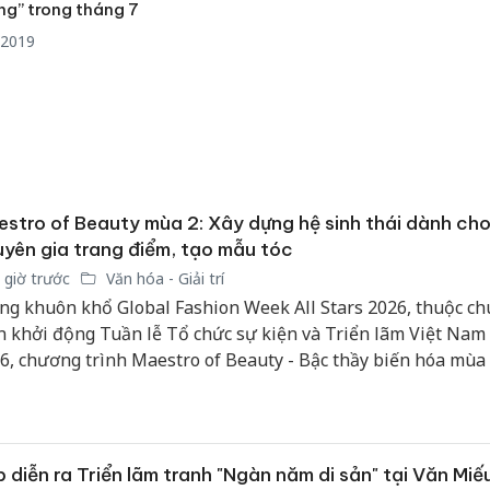
ng” trong tháng 7
bán yến
/2019
Thanh H
hại tron
bán bìn
Moyuum
An Gian
chủ mưu
stro of Beauty mùa 2: Xây dựng hệ sinh thái dành ch
bán hàng
Quốc ra
yên gia trang điểm, tạo mẫu tóc
 giờ trước
Văn hóa - Giải trí
ng khuôn khổ Global Fashion Week All Stars 2026, thuộc ch
n khởi động Tuần lễ Tổ chức sự kiện và Triển lãm Việt Nam
6, chương trình Maestro of Beauty - Bậc thầy biến hóa mùa 
c được công bố.
 diễn ra Triển lãm tranh "Ngàn năm di sản" tại Văn Miế