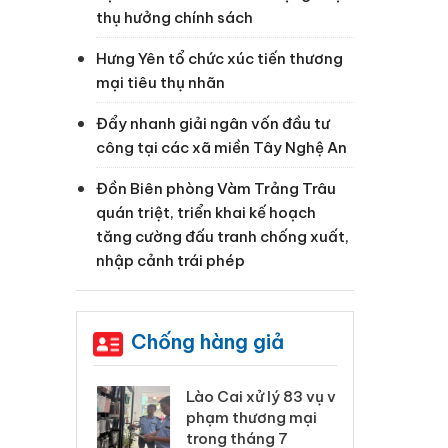
thụ hưởng chính sách
Hưng Yên tổ chức xúc tiến thương
mại tiêu thụ nhãn
Đẩy nhanh giải ngân vốn đầu tư
công tại các xã miền Tây Nghệ An
Đồn Biên phòng Vàm Trảng Trâu
quán triệt, triển khai kế hoạch
tăng cường đấu tranh chống xuất,
nhập cảnh trái phép
Chống hàng giả
 Thanh Hóa
Lào Cai xử lý 83 vụ vi
Cô
ại trong vụ
phạm thương mại
tìm
xuất, buôn
trong tháng 7
án