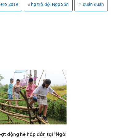
lero 2019
học trò đội Ngọc Sơn
quán quân
Công an
tìm bị h
oạt động hè hấp dẫn tại “Ngôi
án sản 