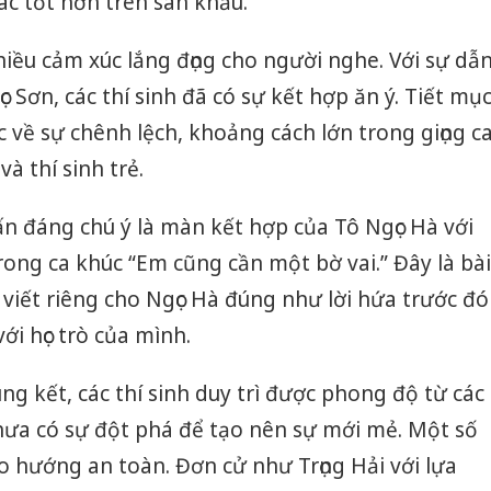
c tốt hơn trên sân khấu.
iều cảm xúc lắng đọng cho người nghe. Với sự dẫ
c Sơn, các thí sinh đã có sự kết hợp ăn ý. Tiết mụ
 về sự chênh lệch, khoảng cách lớn trong giọng c
à thí sinh trẻ.
 đáng chú ý là màn kết hợp của Tô Ngọc Hà với
rong ca khúc “Em cũng cần một bờ vai.” Đây là bài
viết riêng cho Ngọc Hà đúng như lời hứa trước đó
ới học trò của mình.
g kết, các thí sinh duy trì được phong độ từ các
hưa có sự đột phá để tạo nên sự mới mẻ. Một số
heo hướng an toàn. Đơn cử như Trọng Hải với lựa