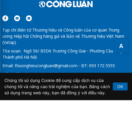
Tạp chí điện tử Thương hiệu và Công luận của cơ quan Trung
ương Hiệp hội Chống hàng giả và Bảo vệ Thương hiệu Việt Nam
(Vatap)
A
Tòa soạn: Ngõ 56/ B5D6 Trương Công Giai - Phường Cầu Giấy -
Thành phố Hà Nội
Email:
thuonghieucongluan@gmail.com
- ĐT: 093 172 5555
Tổng Biên Tập: Vũ Đức Thuận
Chúng tôi sử dụng Cookie để cung cấp dịch vụ của
Giấy phép hoạt động báo chí điện tử số 64/GP-BTTTT do Bộ
chúng tôi và nâng cao trải nghiệm của bạn. Bằng cách
OK
Thông tin và Truyền thông cấp ngày 21/2/2020.
sử dụng trang web này, bạn đã đồng ý với điều này.
Copyright © 2026
TẠP CHÍ THƯƠNG HIỆU & CÔNG
LUẬN
. All Rights Reserved.