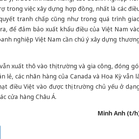
kinh do
rợ trong việc xây dựng hợp đồng, nhất là các điề
Công an
quyết tranh chấp cũng như trong quá trình gia
tìm bị h
i ra, để đảm bảo xuất khẩu điều của Việt Nam và
án sản 
bán yến
doanh nghiệp Việt Nam cần chú ý xây dựng thươn
Thanh H
hại tron
bán bìn
 vẫn xuất thô vào thị trường và gia công, đóng gó
Moyuum
bán lẻ, các nhãn hàng của Canada và Hoa Kỳ vẫn l
hạt điều Việt vào được thị trường chủ yếu ở dạn
các cửa hàng Châu Á.
Minh Anh (t/h