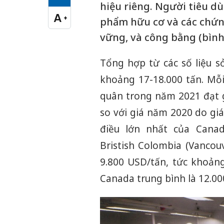
Cỡ chữ vừa
hiệu riêng. Người tiêu 
A
+
phẩm hữu cơ và các chứng
Cỡ chữ lớn
vững, và công bằng (bìn
Tổng hợp từ các số liệu 
khoảng 17-18.000 tấn. Mỗi
quân trong năm 2021 đạt 
so với giá năm 2020 do gi
điều lớn nhất của Canad
Bristish Colombia (Vancouv
9.800 USD/tấn, tức khoảng
Canada trung bình là 12.00