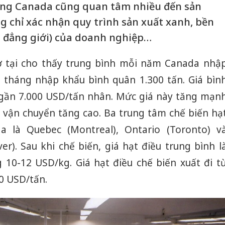
dùng Canada cũng quan tâm nhiều đến sản
 chỉ xác nhận quy trình sản xuất xanh, bền
h đẳng giới) của doanh nghiệp…
sở tại cho thấy trung bình mỗi năm Canada nhậ
 tháng nhập khẩu bình quân 1.300 tấn. Giá bìn
gần 7.000 USD/tấn nhân. Mức giá này tăng mạn
á vận chuyển tăng cao. Ba trung tâm chế biến hạ
a là Quebec (Montreal), Ontario (Toronto) v
er). Sau khi chế biến, giá hạt điều trung bình l
 10-12 USD/kg. Giá hạt điều chế biến xuất đi t
0 USD/tấn.