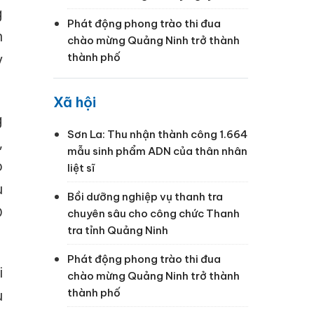
g
Phát động phong trào thi đua
n
chào mừng Quảng Ninh trở thành
y
thành phố
Xã hội
g
Sơn La: Thu nhận thành công 1.664
,
mẫu sinh phẩm ADN của thân nhân
o
liệt sĩ
u
Bồi dưỡng nghiệp vụ thanh tra
D
chuyên sâu cho công chức Thanh
tra tỉnh Quảng Ninh
Phát động phong trào thi đua
i
chào mừng Quảng Ninh trở thành
thành phố
u