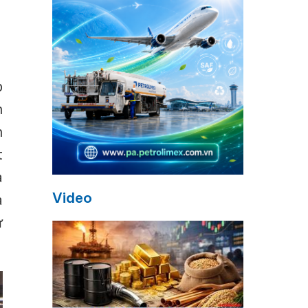
p
h
h
t
à
Video
à
ừ