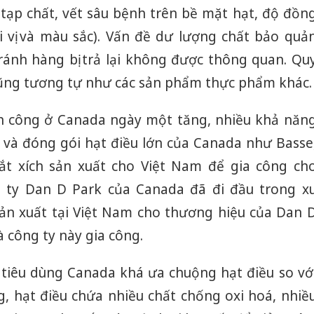
tạp chất, vết sâu bệnh trên bề mặt hạt, độ đồn
 vị và màu sắc). Vấn đề dư lượng chất bảo quả
tránh hàng bị trả lại không được thông quan. Qu
cũng tương tự như các sản phẩm thực phẩm khác.
ân công ở Canada ngày một tăng, nhiều khả năn
 và đóng gói hạt điều lớn của Canada như Basse
mắt xích sản xuất cho Việt Nam để gia công ch
 ty Dan D Park của Canada đã đi đầu trong x
ản xuất tại Việt Nam cho thương hiệu của Dan 
 công ty này gia công.
 tiêu dùng Canada khá ưa chuộng hạt điều so vớ
ng, hạt điều chứa nhiều chất chống oxi hoá, nhiề