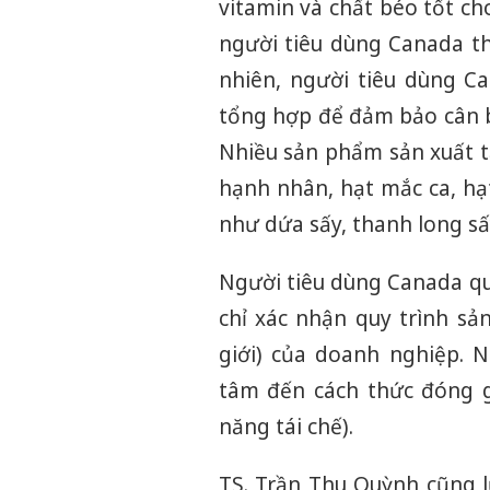
vitamin và chất béo tốt ch
người tiêu dùng Canada th
nhiên, người tiêu dùng C
tổng hợp để đảm bảo cân b
Nhiều sản phẩm sản xuất t
hạnh nhân, hạt mắc ca, hạt
như dứa sấy, thanh long sấy
Người tiêu dùng Canada q
chỉ xác nhận quy trình sả
giới) của doanh nghiệp. 
tâm đến cách thức đóng g
năng tái chế).
TS. Trần Thu Quỳnh cũng l