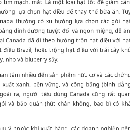
o tim mạch, mắt. Là một loại hạt tốt để giảm cân
ường lựa chọn hạt điều để thay thế bữa ăn. Tu
anada thường có xu hướng lựa chọn các gói hạ
ằng dinh dưỡng tuyệt đối và ngon miệng, dễ ăn
ại Canada đã đi theo hướng trộn hạt điều với hạ
 điều Brazil; hoặc trộng hạt điều với trái cây kh
, nho và bluberry sấy.
uan tâm nhiều đến sản phẩm hữu cơ và các chứn
n xuất xanh, bền vững, và công bằng (bình đẳn
Ngoài ra, người tiêu dùng Canada cũng rất qua
ói và bảo quản (hút chân không, bao bì có kh
Cà Mau:
công kh
sản phẩ
bảo vệ 
ưu ý, trước khi xuất hàng, các doanh nghiệp nê