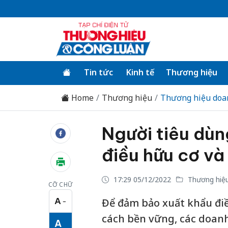
Tin tức
Kinh tế
Thương hiệu
Home
Thương hiệu
Thương hiệu doa
Người tiêu dù
điều hữu cơ và
17:29 05/12/2022
Thương hiệu
CỠ CHỮ
A
Để đảm bảo xuất khẩu đi
−
Cỡ chữ nhỏ
cách bền vững, các doan
A