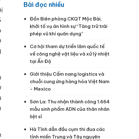
Bài đọc nhiều
ị
S
Đồn Biên phòng CKQT Mộc Bài,
khởi tố vụ án hình sự “Tàng trữ trái
%
phép vũ khí quân dụng”
p
Cơ hội tham dự triển lãm quốc tế
g
về công nghệ vật liệu và xử lý nhiệt
tại Ấn Độ
Giới thiệu Cẩm nang logistics và
n
chuỗi cung ứng hàng hóa Việt Nam
ở
- Mexico
u
Sơn La: Thu nhận thành công 1.664
m
mẫu sinh phẩm ADN của thân nhân
liệt sĩ
Hà Tĩnh dẫn đầu cụm thi đua các
n
tỉnh miền Trung và Tây nguyên