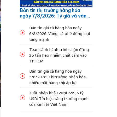
Bản tin thị trường hàng hóa
ngày 7/8/2026: Tỷ giá và vàng
neo cao, cà phê tăng mạnh,
dầu thế giới bật tăng
Bản tin giá cả hàng hóa ngày
6/8/2026: Vàng, cà phê đồng loạt
tăng mạnh
Toàn cảnh hành trình chặn đứng
35 tấn heo nhiễm chất cấm vào
TP.HCM
Bản tin giá cả hàng hóa ngày
5/8/2026: Thị trường phân hóa,
nhiều mặt hàng chịu áp lực
Xuất nhập khẩu vượt 659,6 tỷ
USD: Tín hiệu tăng trưởng mạnh
của kinh tế Việt Nam