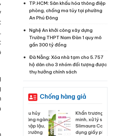
,
TP.HCM: Sân khấu hóa thông điệp
phòng, chống ma túy tại phường
y
An Phú Đông
t
Nghệ An khởi công xây dựng
.
Trường THPT Nam Đàn 1 quy mô
t
gần 300 tỷ đồng
ô
Đà Nẵng: Xóa nhà tạm cho 5.757
hộ dân cho 3 nhóm đối tượng được
thụ hưởng chính sách
g
g
Chống hàng giả
n
ả
 Tiêu hủy
Khẩn trương xác
Cà
ai hàng ngàn
minh, xử lý sản phẩm
cô
m nhập lậu,
Slimaura Care x3 sử
sả
môi trường
dụng giấy phép giả
bả
n