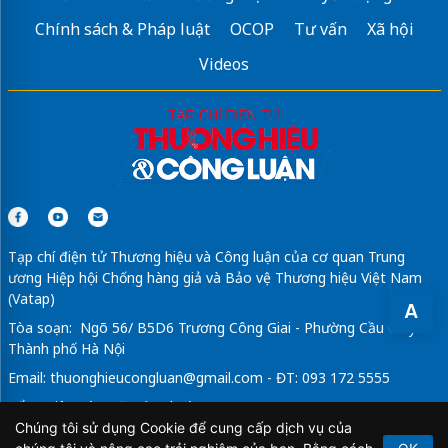
Chính sách & Pháp luật
OCOP
Tư vấn
Xã hội
Videos
Tạp chí điện tử Thương hiệu và Công luận của cơ quan Trung
ương Hiệp hội Chống hàng giả và Bảo vệ Thương hiệu Việt Nam
(Vatap)
A
Tòa soạn: Ngõ 56/ B5D6 Trương Công Giai - Phường Cầu Giấy -
Thành phố Hà Nội
Email:
thuonghieucongluan@gmail.com
- ĐT: 093 172 5555
Tổng Biên Tập: Vũ Đức Thuận
Chúng tôi sử dụng Cookie để cung cấp dịch vụ của
Giấy phép hoạt động báo chí điện tử số 64/GP-BTTTT do Bộ