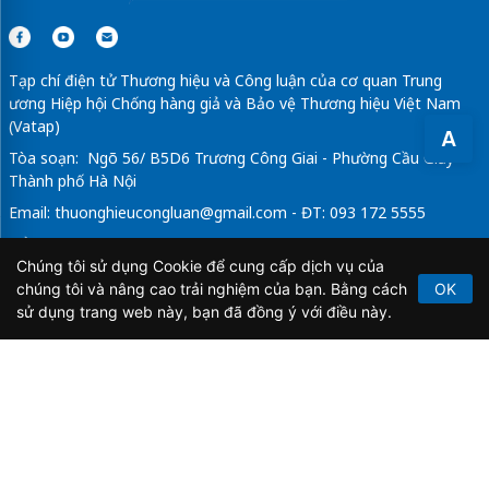
Tạp chí điện tử Thương hiệu và Công luận của cơ quan Trung
ương Hiệp hội Chống hàng giả và Bảo vệ Thương hiệu Việt Nam
(Vatap)
A
Tòa soạn: Ngõ 56/ B5D6 Trương Công Giai - Phường Cầu Giấy -
Thành phố Hà Nội
Email:
thuonghieucongluan@gmail.com
- ĐT: 093 172 5555
Tổng Biên Tập: Vũ Đức Thuận
Chúng tôi sử dụng Cookie để cung cấp dịch vụ của
Giấy phép hoạt động báo chí điện tử số 64/GP-BTTTT do Bộ
chúng tôi và nâng cao trải nghiệm của bạn. Bằng cách
OK
Thông tin và Truyền thông cấp ngày 21/2/2020.
sử dụng trang web này, bạn đã đồng ý với điều này.
Copyright © 2026
TẠP CHÍ THƯƠNG HIỆU & CÔNG
LUẬN
. All Rights Reserved.
Bản quyền thuộc Tạp chí Thương hiệu và Công luận. Cấm