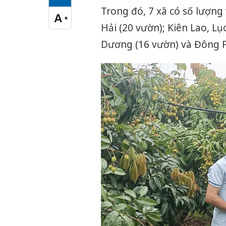
Cỡ chữ vừa
Trong đó, 7 xã có số lượng
A
+
Cỡ chữ lớn
Hải (20 vườn); Kiên Lao, L
Dương (16 vườn) và Đông P