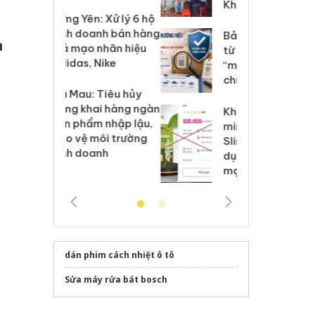
Khương
: Xử lý 6 hộ
Hư
anh bán hàng
ki
Bảo vệ thương hiệu
n
 nhãn hiệu
gi
từ gốc: Đừng để
Nike
Ad
“mất bò mới lo làm
chuồng”
 Tiêu hủy
Cà
ai hàng ngàn
cô
Khẩn trương xác
m nhập lậu,
sả
minh, xử lý sản phẩm
môi trường
bả
Slimaura Care x3 sử
anh
ki
dụng giấy phép giả
mạo
dán phim cách nhiệt ô tô
Sửa máy rửa bát bosch