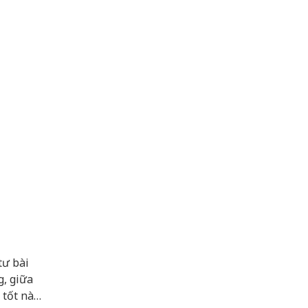
tư bài
g, giữa
 tốt nào