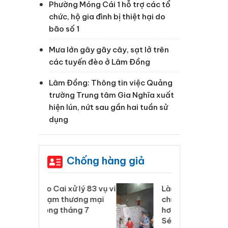
Phường Móng Cái 1 hỗ trợ các tổ
chức, hộ gia đình bị thiệt hại do
bão số 1
Mưa lớn gây gãy cây, sạt lở trên
các tuyến đèo ở Lâm Đồng
Lâm Đồng: Thông tin việc Quảng
trường Trung tâm Gia Nghĩa xuất
hiện lún, nứt sau gần hai tuần sử
dụng
Chống hàng giả
xử lý 83 vụ vi
Lào Cai: Khởi tố 2
Lào
ương mại
chủ cơ sở làm giả
ph
háng 7
hơn 22 tấn gạo
tr
Séng Cù Mường