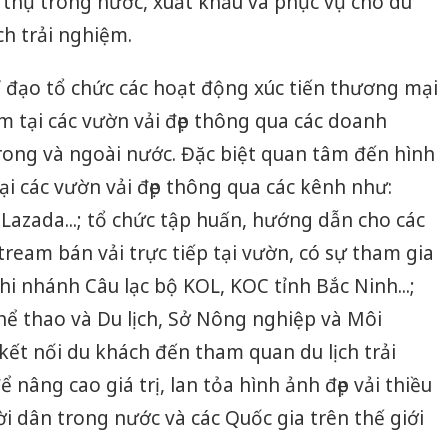
 thụ trong nước, xuất khẩu và phục vụ cho du
h trải nghiệm.
 đạo tổ chức các hoạt động xúc tiến thương mại
ẩm tại các vườn vải đẹp thông qua các doanh
trong và ngoài nước. Đặc biệt quan tâm đến hình
ại các vườn vải đẹp thông qua các kênh như:
Lazada...; tổ chức tập huấn, hướng dẫn cho các
stream bán vải trực tiếp tại vườn, có sự tham gia
hi nhánh Câu lạc bộ KOL, KOC tỉnh Bắc Ninh...;
hể thao và Du lịch, Sở Nông nghiệp và Môi
kết nối du khách đến tham quan du lịch trải
 nâng cao giá trị, lan tỏa hình ảnh đẹp vải thiều
i dân trong nước và các Quốc gia trên thế giới