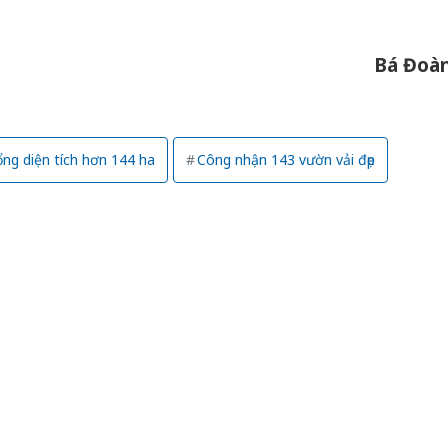
Hưng Yên
kinh do
Bá Đoà
giả mạo
Adidas, 
Cà Mau:
công kh
ng diện tích hơn 144 ha
Công nhận 143 vườn vải đẹp
sản phẩ
bảo vệ 
kinh do