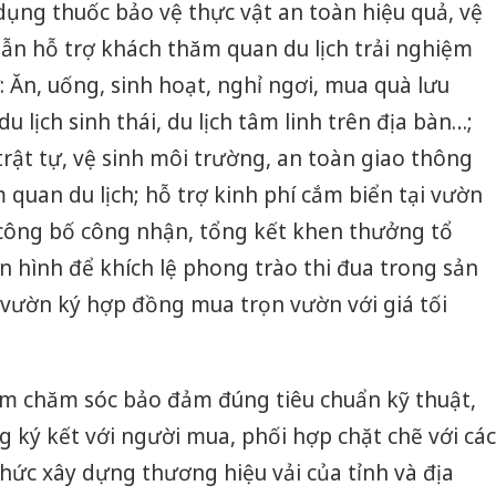
 dụng thuốc bảo vệ thực vật an toàn hiệu quả, vệ
ẫn hỗ trợ khách thăm quan du lịch trải nghiệm
: Ăn, uống, sinh hoạt, nghỉ ngơi, mua quà lưu
 lịch sinh thái, du lịch tâm linh trên địa bàn…;
rật tự, vệ sinh môi trường, an toàn giao thông
quan du lịch; hỗ trợ kinh phí cắm biển tại vườn
 công bố công nhận, tổng kết khen thưởng tổ
ển hình để khích lệ phong trào thi đua trong sản
 vườn ký hợp đồng mua trọn vườn với giá tối
ệm chăm sóc bảo đảm đúng tiêu chuẩn kỹ thuật,
Lào Cai 
ký kết với người mua, phối hợp chặt chẽ với các
phạm th
trong t
thức xây dựng thương hiệu vải của tỉnh và địa