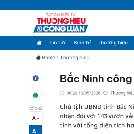
Tin tức
Kinh tế
Thương hiệu
Home
Thương hiệu
Bắc Ninh công
06:20 10/05/2026
Thương hiệ
Chủ tịch UBND tỉnh Bắc N
CỠ CHỮ
nhận đối với 143 vườn vải
A
−
Cỡ chữ nhỏ
tỉnh với tổng diện tích h
A