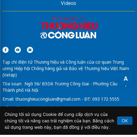
Videos
Mik Vũ Yên
Sun Group
Da Nang Downtown
Hải Châu
sofa da
chất lượng cao
Căn hộ Khải Hoàn Imperial
Tạp chí điện tử Thương hiệu và Công luận của cơ quan Trung
ương Hiệp hội Chống hàng giả và Bảo vệ Thương hiệu Việt Nam
(Vatap)
A
Tòa soạn: Ngõ 56/ B5D6 Trương Công Giai - Phường Cầu Giấy -
Thành phố Hà Nội
Email:
thuonghieucongluan@gmail.com
- ĐT: 093 172 5555
Tổng Biên Tập: Vũ Đức Thuận
Chúng tôi sử dụng Cookie để cung cấp dịch vụ của
Giấy phép hoạt động báo chí điện tử số 64/GP-BTTTT do Bộ
chúng tôi và nâng cao trải nghiệm của bạn. Bằng cách
OK
Thông tin và Truyền thông cấp ngày 21/2/2020.
sử dụng trang web này, bạn đã đồng ý với điều này.