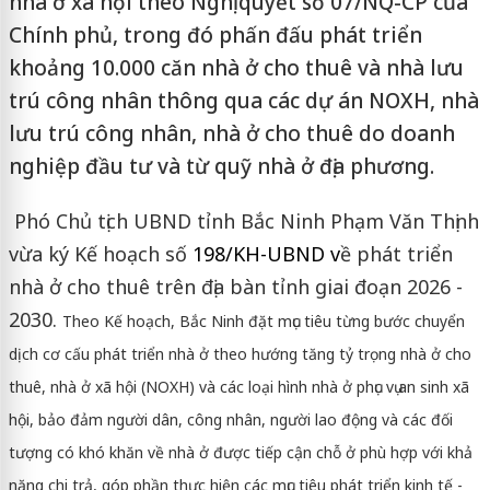
nhà ở xã hội theo Nghị quyết số 07/NQ-CP của
Chính phủ, trong đó phấn đấu phát triển
khoảng 10.000 căn nhà ở cho thuê và nhà lưu
trú công nhân thông qua các dự án NOXH, nhà
lưu trú công nhân, nhà ở cho thuê do doanh
nghiệp đầu tư và từ quỹ nhà ở địa phương.
Phó Chủ tịch UBND tỉnh Bắc Ninh Phạm Văn Thịnh
vừa ký Kế hoạch số
198/KH-UBND
v
ề phát triển
nhà ở cho thuê trên địa bàn tỉnh giai đoạn 2026 -
2030.
Theo Kế hoạch, Bắc Ninh đặt mục tiêu từng bước chuyển
dịch cơ cấu phát triển nhà ở theo hướng tăng tỷ trọng nhà ở cho
thuê, nhà ở xã hội (NOXH) và các loại hình nhà ở phục vụ an sinh xã
hội, bảo đảm người dân, công nhân, người lao động và các đối
tượng có khó khăn về nhà ở được tiếp cận chỗ ở phù hợp với khả
năng chi trả, góp phần thực hiện các mục tiêu phát triển kinh tế -