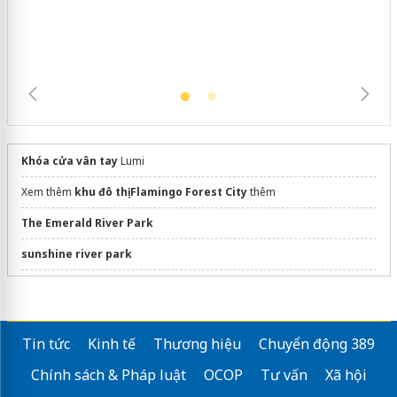
trường kinh doanh
Khóa cửa vân tay
Lumi
Xem thêm
khu đô thị Flamingo Forest City
thêm
The Emerald River Park
sunshine river park
Công ty
thi công nội thất văn phòng
Akia Architects
Tư vấn lựa chọn
tấm inox
Tin tức
Kinh tế
Thương hiệu
Chuyển động 389
Mở bán
Căn hộ Gladia Heights
Chính sách & Pháp luật
OCOP
Tư vấn
Xã hội
Dự án D'.Diamant Bleu
Long Biên