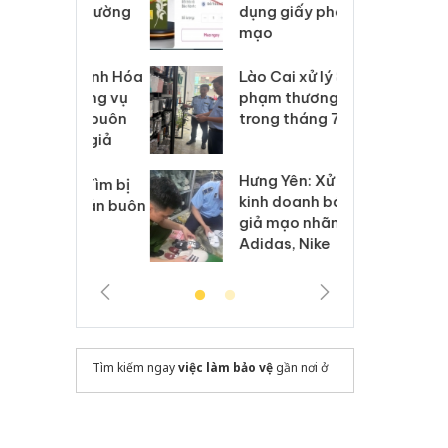
môi trường
dụng giấy phép giả
bả
anh
mạo
ki
 Thanh Hóa
Lào Cai xử lý 83 vụ vi
Cô
ại trong vụ
phạm thương mại
tìm
xuất, buôn
trong tháng 7
án
 sào giả
bá
Hưng Yên: Xử lý 6 hộ
óa: Tìm bị
Th
kinh doanh bán hàng
g vụ án buôn
hạ
giả mạo nhãn hiệu
h sữa
bá
Adidas, Nike
 giả
Mo
Tìm kiếm ngay
việc làm bảo vệ
gần nơi ở