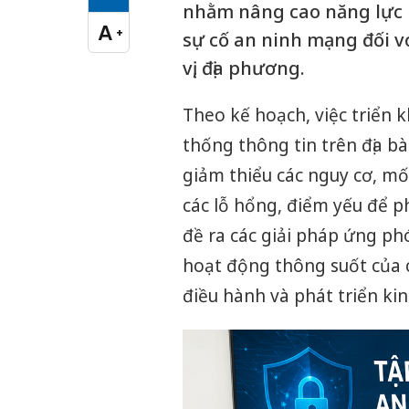
Cỡ chữ vừa
nhằm nâng cao năng lực p
A
+
sự cố an ninh mạng đối v
Cỡ chữ lớn
vị, địa phương.
Theo kế hoạch, việc triển
thống thông tin trên địa b
giảm thiểu các nguy cơ, mố
các lỗ hổng, điểm yếu để 
đề ra các giải pháp ứng ph
hoạt động thông suốt của c
điều hành và phát triển kinh