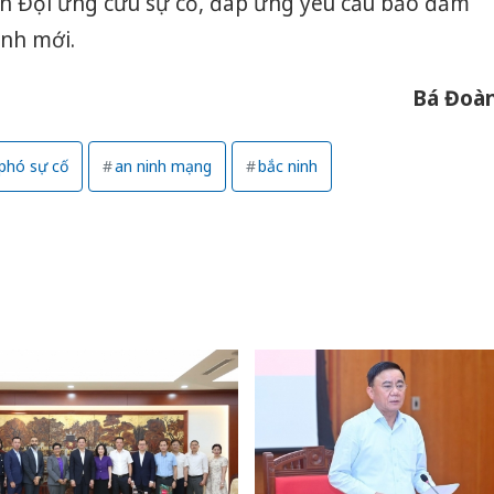
n Đội ứng cứu sự cố, đáp ứng yêu cầu bảo đảm
ình mới.
Bá Đoà
phó sự cố
an ninh mạng
bắc ninh