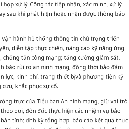
hợp xử lý. Công tác tiếp nhận, xác minh, xử lý
bảo vệ 
kinh do
ay sau khi phát hiện hoặc nhận được thông báo
Công an
tìm bị h
án sản 
ý, vận hành hệ thống thông tin chú trọng triển
bán yến
yện, diễn tập thực chiến, nâng cao kỹ năng ứng
Thanh H
g, chống tấn công mạng; tăng cường giám sát,
hại tron
bán bìn
nh báo rủi ro an ninh mạng; đồng thời bảo đảm
Moyuum
n lực, kinh phí, trang thiết bị và phương tiện kỹ
 cứu, khắc phục sự cố.
ường trực của Tiểu ban An ninh mạng, giữ vai trò
, theo dõi, đôn đốc thực hiện các nhiệm vụ bảo
bàn tỉnh; định kỳ tổng hợp, báo cáo kết quả thực