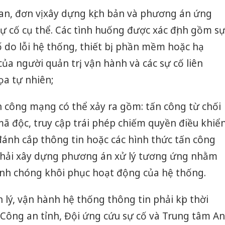
an, đơn vị xây dựng kịch bản và phương án ứng
sự cố cụ thể. Các tình huống được xác định gồm s
 do lỗi hệ thống, thiết bị, phần mềm hoặc hạ
của người quản trị, vận hành và các sự cố liên
ọa tự nhiên;
n công mạng có thể xảy ra gồm: tấn công từ chối
 mã độc, truy cập trái phép chiếm quyền điều khiể
đánh cắp thông tin hoặc các hình thức tấn công
 phải xây dựng phương án xử lý tương ứng nhằm
anh chóng khôi phục hoạt động của hệ thống.
n lý, vận hành hệ thống thông tin phải kịp thời
Cà Mau:
công kh
Công an tỉnh, Đội ứng cứu sự cố và Trung tâm An
sản phẩ