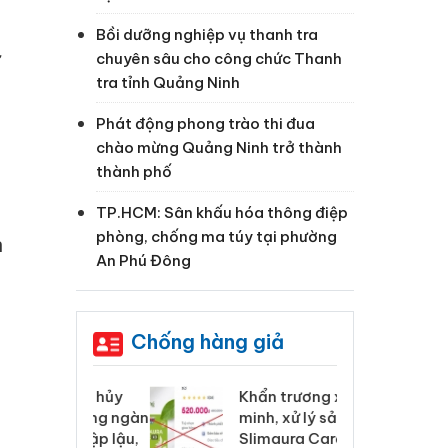
Bồi dưỡng nghiệp vụ thanh tra
ự
chuyên sâu cho công chức Thanh
tra tỉnh Quảng Ninh
Phát động phong trào thi đua
chào mừng Quảng Ninh trở thành
thành phố
TP.HCM: Sân khấu hóa thông điệp
phòng, chống ma túy tại phường
n
An Phú Đông
Chống hàng giả
 Tiêu hủy
Khẩn trương xác
Cà
ai hàng ngàn
minh, xử lý sản phẩm
cô
m nhập lậu,
Slimaura Care x3 sử
sả