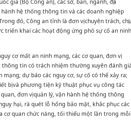
c gia (Bộ Công an), các sở, ban, ngành, địa
n hành hệ thống thông tin và các doanh nghiệp
Trong đó, Công an tỉnh là đơn vị chuyên trách, chị
ức triển khai các hoạt động ứng phó sự cố an nin
uy cơ mất an ninh mạng, các cơ quan, đơn vị
g thông tin có trách nhiệm thường xuyên đánh gi
 mạng; dự báo các nguy cơ, sự cố có thể xảy ra;
iết bị và phương tiện kỹ thuật phục vụ công tác
 quan, đơn vị quản lý, vận hành hệ thống thông
nguy hại, rà quét lỗ hổng bảo mật, khắc phục các
 cơ quan chức năng, tối thiểu một lần trong mỗi