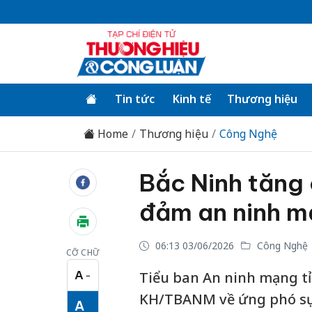
Tin tức
Kinh tế
Thương hiệu
Home
Thương hiệu
Công Nghệ
Bắc Ninh tăng
đảm an ninh 
06:13 03/06/2026
Công Nghệ
CỠ CHỮ
A
Tiểu ban An ninh mạng tỉ
−
Cỡ chữ nhỏ
KH/TBANM về ứng phó sự 
A