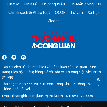
Tin tức
Kinh tế
Thương hiệu
Chuyển động 389
Chính sách & Pháp luật
OCOP
Tư vấn
Xã hội
Videos
Tạp chí điện tử Thương hiệu và Công luận của cơ quan Trung
ương Hiệp hội Chống hàng giả và Bảo vệ Thương hiệu Việt Nam
(Vatap)
A
Tòa soạn: Ngõ 56/ B5D6 Trương Công Giai - Phường Cầu Giấy -
Thành phố Hà Nội
Email:
thuonghieucongluan@gmail.com
- ĐT: 093 172 5555
Tổng Biên Tập: Vũ Đức Thuận