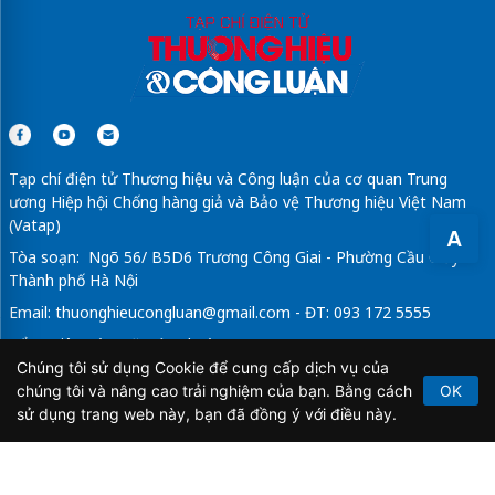
Tạp chí điện tử Thương hiệu và Công luận của cơ quan Trung
ương Hiệp hội Chống hàng giả và Bảo vệ Thương hiệu Việt Nam
(Vatap)
A
Tòa soạn: Ngõ 56/ B5D6 Trương Công Giai - Phường Cầu Giấy -
Thành phố Hà Nội
Email:
thuonghieucongluan@gmail.com
- ĐT: 093 172 5555
Tổng Biên Tập: Vũ Đức Thuận
Chúng tôi sử dụng Cookie để cung cấp dịch vụ của
Giấy phép hoạt động báo chí điện tử số 64/GP-BTTTT do Bộ
chúng tôi và nâng cao trải nghiệm của bạn. Bằng cách
OK
Thông tin và Truyền thông cấp ngày 21/2/2020.
sử dụng trang web này, bạn đã đồng ý với điều này.