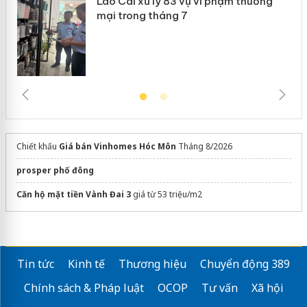
Lào Cai xử lý 83 vụ vi phạm thương
mại trong tháng 7
Chiết khấu
Giá bán Vinhomes Hóc Môn
Tháng 8/2026
prosper phố đông
Căn hộ mặt tiền Vành Đai 3
giá từ 53 triệu/m2
Tin tức
Kinh tế
Thương hiệu
Chuyển động 389
Chính sách & Pháp luật
OCOP
Tư vấn
Xã hội