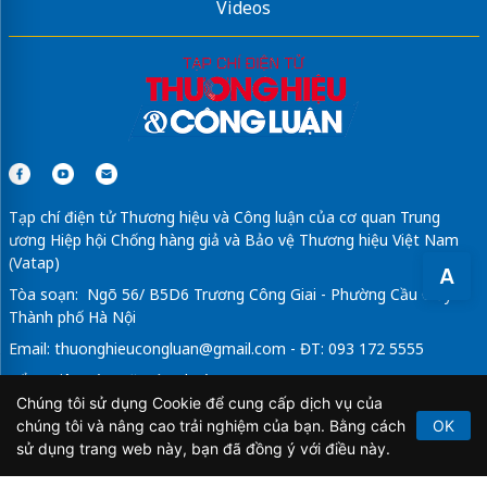
Videos
Tạp chí điện tử Thương hiệu và Công luận của cơ quan Trung
ương Hiệp hội Chống hàng giả và Bảo vệ Thương hiệu Việt Nam
(Vatap)
A
Tòa soạn: Ngõ 56/ B5D6 Trương Công Giai - Phường Cầu Giấy -
Thành phố Hà Nội
Email:
thuonghieucongluan@gmail.com
- ĐT: 093 172 5555
Tổng Biên Tập: Vũ Đức Thuận
Chúng tôi sử dụng Cookie để cung cấp dịch vụ của
Giấy phép hoạt động báo chí điện tử số 64/GP-BTTTT do Bộ
chúng tôi và nâng cao trải nghiệm của bạn. Bằng cách
OK
Thông tin và Truyền thông cấp ngày 21/2/2020.
sử dụng trang web này, bạn đã đồng ý với điều này.