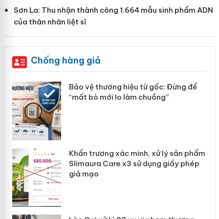
Sơn La: Thu nhận thành công 1.664 mẫu sinh phẩm ADN
của thân nhân liệt sĩ
Chống hàng giả
àng
Bảo vệ thương hiệu từ gốc: Đừng để
“mất bò mới lo làm chuồng”
ản
Khẩn trương xác minh, xử lý sản phẩm
 án
Slimaura Care x3 sử dụng giấy phép
giả mạo