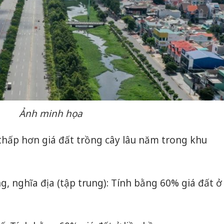
hại tron
bán bìn
Moyuum
An Gian
chủ mưu
bán hàng
Quốc ra
Ảnh minh họa
thấp hơn giá đất trồng cây lâu năm trong khu
ng, nghĩa địa (tập trung): Tính bằng 60% giá đất ở