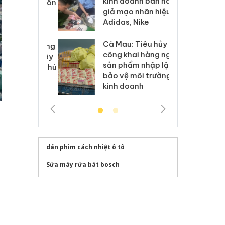
kinh doanh bán hàng
g vụ án buôn
hạ
giả mạo nhãn hiệu
h sữa
bá
Adidas, Nike
 giả
Mo
Cà Mau: Tiêu hủy
g: Đối tượng
An
công khai hàng ngàn
 đường dây
ch
sản phẩm nhập lậu,
 giả tại Phú
bá
bảo vệ môi trường
 đầu thú
Qu
kinh doanh
dán phim cách nhiệt ô tô
Sửa máy rửa bát bosch