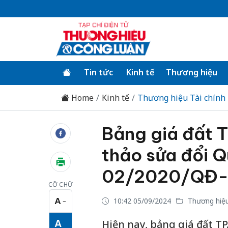
Tin tức
Kinh tế
Thương hiệu
Home
Kinh tế
Thương hiệu Tài chính
Bảng giá đất T
thảo sửa đổi Q
02/2020/QĐ
CỠ CHỮ
A
10:42 05/09/2024
Thương hiệu
−
Cỡ chữ nhỏ
A
Hiện nay, bảng giá đất T