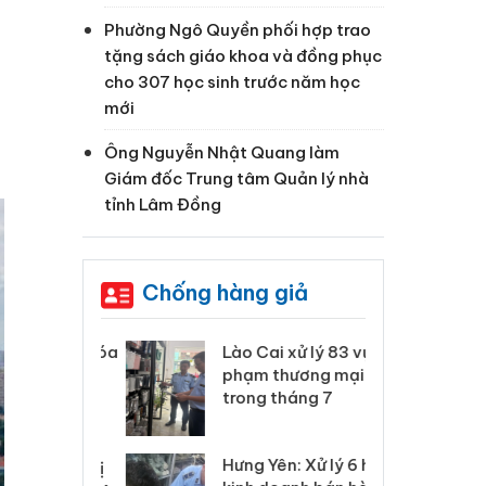
Phường Ngô Quyền phối hợp trao
tặng sách giáo khoa và đồng phục
cho 307 học sinh trước năm học
mới
Ông Nguyễn Nhật Quang làm
Giám đốc Trung tâm Quản lý nhà
tỉnh Lâm Đồng
Chống hàng giả
 Thanh Hóa
Lào Cai xử lý 83 vụ vi
Cô
ại trong vụ
phạm thương mại
tìm
xuất, buôn
trong tháng 7
án
 sào giả
bá
Hưng Yên: Xử lý 6 hộ
óa: Tìm bị
Th