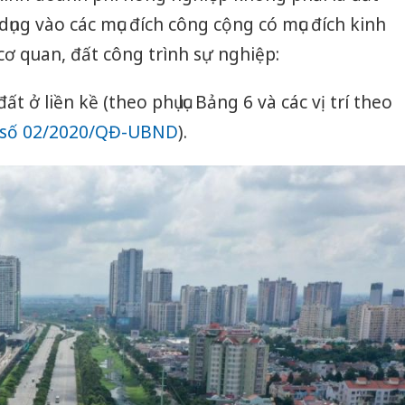
 dụng vào các mục đích công cộng có mục đích kinh
cơ quan, đất công trình sự nghiệp:
t ở liền kề (theo phụ lục Bảng 6 và các vị trí theo
 số 02/2020/QĐ-UBND
).
Công an
tìm bị h
án sản 
bán yến
Thanh H