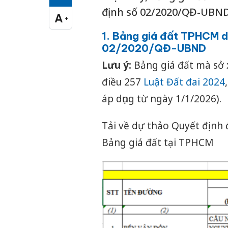
Cỡ chữ vừa
định số 02/2020/QĐ-UBND.
A
+
Cỡ chữ lớn
1. Bảng giá đất TPHCM dự
02/2020/QĐ-UBND
Lưu ý:
Bảng giá đất mà sở x
điều 257
Luật Đất đai 2024
áp dụng từ ngày 1/1/2026).
Tải về dự thảo Quyết định 
Bảng giá đất tại TPHCM