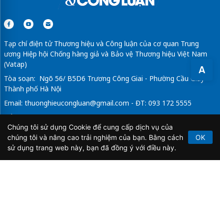
Tạp chí điện tử Thương hiệu và Công luận của cơ quan Trung
ương Hiệp hội Chống hàng giả và Bảo vệ Thương hiệu Việt Nam
(Vatap)
A
Tòa soạn: Ngõ 56/ B5D6 Trương Công Giai - Phường Cầu Giấy -
Thành phố Hà Nội
Email:
thuonghieucongluan@gmail.com
- ĐT: 093 172 5555
Tổng Biên Tập: Vũ Đức Thuận
Chúng tôi sử dụng Cookie để cung cấp dịch vụ của
Giấy phép hoạt động báo chí điện tử số 64/GP-BTTTT do Bộ
chúng tôi và nâng cao trải nghiệm của bạn. Bằng cách
OK
Thông tin và Truyền thông cấp ngày 21/2/2020.
sử dụng trang web này, bạn đã đồng ý với điều này.
Copyright © 2026
TẠP CHÍ THƯƠNG HIỆU & CÔNG
LUẬN
. All Rights Reserved.
Bản quyền thuộc Tạp chí Thương hiệu và Công luận. Cấm