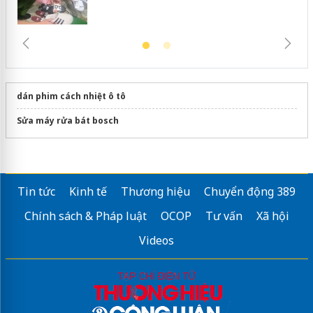
dán phim cách nhiệt ô tô
Sửa máy rửa bát bosch
Tin tức
Kinh tế
Thương hiệu
Chuyển động 389
Chính sách & Pháp luật
OCOP
Tư vấn
Xã hội
Videos