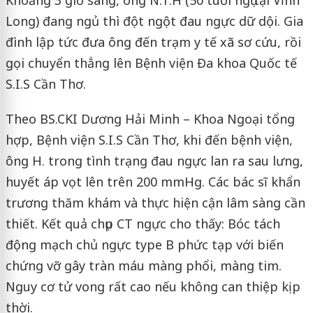
Long) đang ngủ thì đột ngột đau ngực dữ dội. Gia
đình lập tức đưa ông đến trạm y tế xã sơ cứu, rồi
gọi chuyển thẳng lên Bệnh viện Đa khoa Quốc tế
S.I.S Cần Thơ.
Theo BS.CKI Dương Hải Minh – Khoa Ngoại tổng
hợp, Bệnh viện S.I.S Cần Thơ, khi đến bệnh viện,
ông H. trong tình trạng đau ngực lan ra sau lưng,
huyết áp vọt lên trên 200 mmHg. Các bác sĩ khẩn
trương thăm khám và thực hiện cận lâm sàng cần
thiết. Kết quả chụp CT ngực cho thấy: Bóc tách
động mạch chủ ngực type B phức tạp với biến
chứng vỡ gây tràn máu màng phổi, màng tim.
Nguy cơ tử vong rất cao nếu không can thiệp kịp
thời.