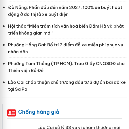
Đà Nẵng: Phấn đấu đến năm 2027, 100% xe buýt hoạt
động ở đô thị là xe buýt điện
Hội thảo “Miền trầm tích văn hoá biển Đầm Hà và phát
triển không gian mới”
Phường Hồng Gai: Bố trí 7 điểm đỗ xe miễn phí phục vụ
nhân dân
Phường Tam Thắng (TP HCM): Trao Giấy CNQSDĐ cho
Thiền viện Bồ Đề
Lào Cai chấp thuận chủ trương đầu tư 3 dự án bãi đỗ xe
tại Sa Pa
Chống hàng giả
 án
Lào Cai xử lý 83 vụ vi phạm thương