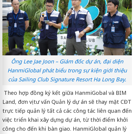
Ông Lee Jae Joon – Giám đốc dự án, đại diện
HanmiGlobal phát biểu trong sự kiện giới thiệu
của Sailing Club Signature Resort Ha Long Bay.
Theo hợp đồng ký kết giữa HanmiGobal và BIM
Land, đơn vị tư vấn Quản lý dự án sẽ thay mặt CĐT
trực tiếp quản lý tất cả các công tác liên quan đến
việc triển khai xây dựng dự án, từ thời điểm khởi
công cho đến khi bàn giao. HanmiGlobal quản lý