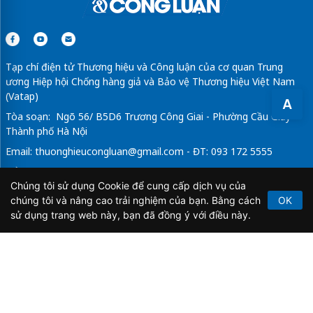
Tạp chí điện tử Thương hiệu và Công luận của cơ quan Trung
ương Hiệp hội Chống hàng giả và Bảo vệ Thương hiệu Việt Nam
(Vatap)
A
Tòa soạn: Ngõ 56/ B5D6 Trương Công Giai - Phường Cầu Giấy -
Thành phố Hà Nội
Email:
thuonghieucongluan@gmail.com
- ĐT: 093 172 5555
Tổng Biên Tập: Vũ Đức Thuận
Chúng tôi sử dụng Cookie để cung cấp dịch vụ của
Giấy phép hoạt động báo chí điện tử số 64/GP-BTTTT do Bộ
chúng tôi và nâng cao trải nghiệm của bạn. Bằng cách
OK
Thông tin và Truyền thông cấp ngày 21/2/2020.
sử dụng trang web này, bạn đã đồng ý với điều này.
Copyright © 2026
TẠP CHÍ THƯƠNG HIỆU & CÔNG
LUẬN
. All Rights Reserved.
Bản quyền thuộc Tạp chí Thương hiệu và Công luận. Cấm