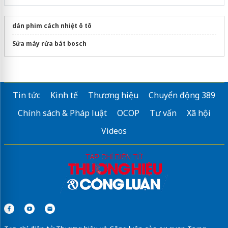
dán phim cách nhiệt ô tô
Sửa máy rửa bát bosch
Tin tức
Kinh tế
Thương hiệu
Chuyển động 389
Chính sách & Pháp luật
OCOP
Tư vấn
Xã hội
Videos