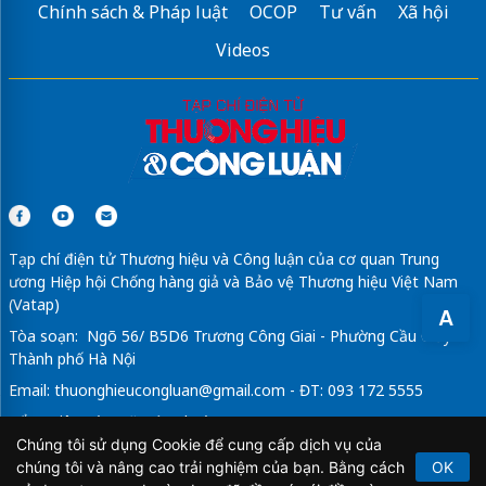
Chính sách & Pháp luật
OCOP
Tư vấn
Xã hội
Videos
Tạp chí điện tử Thương hiệu và Công luận của cơ quan Trung
ương Hiệp hội Chống hàng giả và Bảo vệ Thương hiệu Việt Nam
(Vatap)
A
Tòa soạn: Ngõ 56/ B5D6 Trương Công Giai - Phường Cầu Giấy -
Thành phố Hà Nội
Email:
thuonghieucongluan@gmail.com
- ĐT: 093 172 5555
Tổng Biên Tập: Vũ Đức Thuận
Chúng tôi sử dụng Cookie để cung cấp dịch vụ của
Giấy phép hoạt động báo chí điện tử số 64/GP-BTTTT do Bộ
chúng tôi và nâng cao trải nghiệm của bạn. Bằng cách
OK
Thông tin và Truyền thông cấp ngày 21/2/2020.