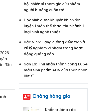
bộ, chiến sĩ tham gia cứu nhóm
người bị sóng cuốn trôi
Học sinh được khuyến khích rèn
luyện 1 môn thể thao, thực hành 1
loại hình nghệ thuật
Bắc Ninh: Tăng cường kiểm tra và
xử lý nghiêm vi phạm trong hoạt
/2026
động quảng cáo
ngân
Sơn La: Thu nhận thành công 1.664
gân đầu
mẫu sinh phẩm ADN của thân nhân
tạo
liệt sĩ
trong
Chống hàng giả
anh
 Tiêu hủy
Khẩn trương xác
Cà