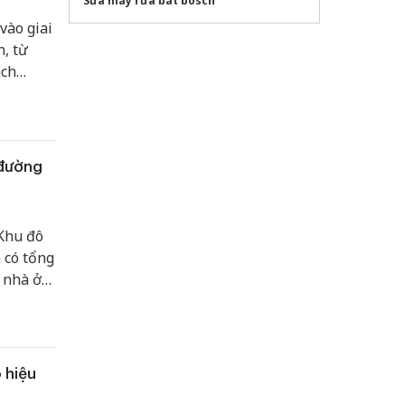
Sửa máy rửa bát bosch
vào giai
, từ
ách
 đường
 Khu đô
 có tổng
 nhà ở
 hiệu