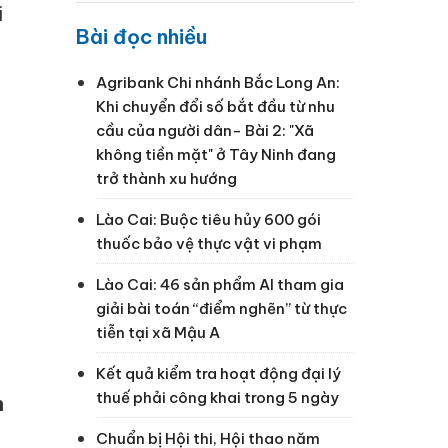
i
Bài đọc nhiều
Agribank Chi nhánh Bắc Long An:
Khi chuyển đổi số bắt đầu từ nhu
cầu của người dân- Bài 2: "Xã
không tiền mặt" ở Tây Ninh đang
trở thành xu hướng
Lào Cai: Buộc tiêu hủy 600 gói
thuốc bảo vệ thực vật vi phạm
Lào Cai: 46 sản phẩm AI tham gia
giải bài toán “điểm nghẽn” từ thực
tiễn tại xã Mậu A
Kết quả kiểm tra hoạt động đại lý
thuế phải công khai trong 5 ngày
n
Chuẩn bị Hội thi, Hội thao năm