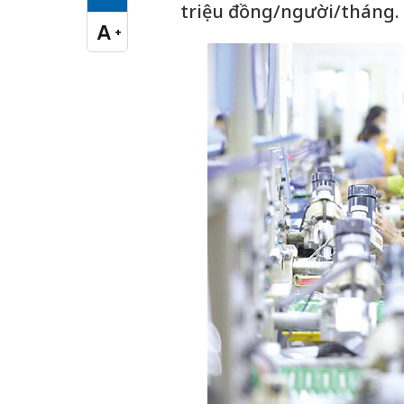
Cỡ chữ vừa
triệu đồng/người/tháng.
A
+
Cỡ chữ lớn