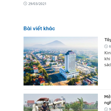
29/03/2021
Bài viết khác
Tây
6
Kin
khi
sác
tư 
thê
năm
Mở 
ngh
9