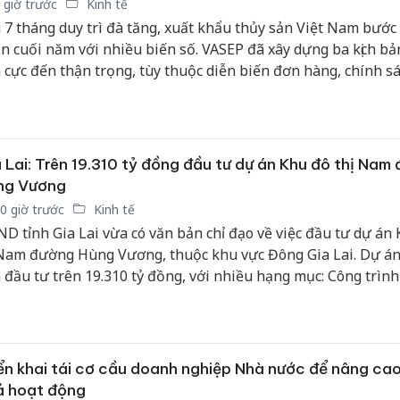
 giờ trước
Kinh tế
 7 tháng duy trì đà tăng, xuất khẩu thủy sản Việt Nam bước 
n cuối năm với nhiều biến số. VASEP đã xây dựng ba kịch bản
h cực đến thận trọng, tùy thuộc diễn biến đơn hàng, chính s
ơng mại và sức mua tại các thị trường lớn.
 Lai: Trên 19.310 tỷ đồng đầu tư dự án Khu đô thị Nam
ng Vương
0 giờ trước
Kinh tế
D tỉnh Gia Lai vừa có văn bản chỉ đạo về việc đầu tư dự án
 Nam đường Hùng Vương, thuộc khu vực Đông Gia Lai. Dự án
 đầu tư trên 19.310 tỷ đồng, với nhiều hạng mục: Công trình
n kề, nhà ở biệt thự, chung cư nhà ở xã hội.
ển khai tái cơ cầu doanh nghiệp Nhà nước để nâng cao
ả hoạt động