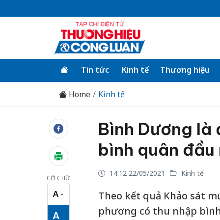
Tin tức
Kinh tế
Thương hiệu
Home
Kinh tế
Bình Dương là 
bình quân đầu
14:12 22/05/2021
Kinh tế
CỠ CHỮ
A
Theo kết quả Khảo sát mứ
−
Cỡ chữ nhỏ
phương có thu nhập bình 
A