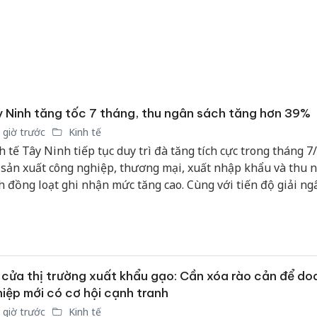
 Ninh tăng tốc 7 tháng, thu ngân sách tăng hơn 39%
 giờ trước
Kinh tế
h tế Tây Ninh tiếp tục duy trì đà tăng tích cực trong tháng 7
 sản xuất công nghiệp, thương mại, xuất nhập khẩu và thu 
h đồng loạt ghi nhận mức tăng cao. Cùng với tiến độ giải n
công thuộc nhóm dẫn đầu cả nước, những kết quả này đang 
m dư địa để tỉnh theo đuổi mục tiêu tăng trưởng hai con số 
 nay.
cửa thị trường xuất khẩu gạo: Cần xóa rào cản để do
iệp mới có cơ hội cạnh tranh
 giờ trước
Kinh tế
Cà Mau: