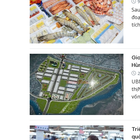
9
Sau
đoạ
tíc
thư
Gia
Hù
2
UBN
thị
vốn
liề
Tri
qu