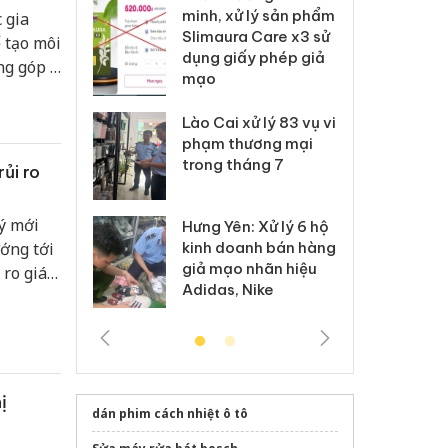
ai hàng ngàn
minh, xử lý sản phẩm
cô
 gia
m nhập lậu,
Slimaura Care x3 sử
sả
 tạo môi
môi trường
dụng giấy phép giả
bả
ng góp ý
anh
mạo
ki
thấy
h nghiệp
 Thanh Hóa
Lào Cai xử lý 83 vụ vi
Cô
hiệp
ại trong vụ
phạm thương mại
tìm
xuất, buôn
trong tháng 7
án
ủi ro
 sào giả
bá
ý mới
Hưng Yên: Xử lý 6 hộ
óa: Tìm bị
Th
ớng tới
kinh doanh bán hàng
g vụ án buôn
hạ
giả mạo nhãn hiệu
 ro giá
h sữa
bá
Adidas, Nike
 giả
Mo
ị
dán phim cách nhiệt ô tô