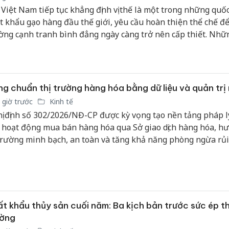
công kh
 Việt Nam tiếp tục khẳng định vị thế là một trong những quốc
sản phẩ
t khẩu gạo hàng đầu thế giới, yêu cầu hoàn thiện thể chế để
bảo vệ 
ờng cạnh tranh bình đẳng ngày càng trở nên cấp thiết. Nhữ
kinh do
 với dự thảo quy định mới về kinh doanh xuất khẩu gạo cho 
ng ít cơ chế hiện hành vẫn đang tạo lợi thế cho nhóm doan
Công an
"lịch sử" xuất khẩu, trong khi doanh nghiệp mới và doanh ng
tìm bị h
 vẫn gặp nhiều rào cản để tham gia thị trường.
án sản 
g chuẩn thị trường hàng hóa bằng dữ liệu và quản trị r
bán yến
 giờ trước
Kinh tế
ị định số 302/2026/NĐ-CP được kỳ vọng tạo nền tảng pháp l
Thanh H
 hoạt động mua bán hàng hóa qua Sở giao dịch hàng hóa, hư
hại tron
 trường minh bạch, an toàn và tăng khả năng phòng ngừa rủi
bán bìn
Moyuum
 doanh nghiệp.
t khẩu thủy sản cuối năm: Ba kịch bản trước sức ép th
ường