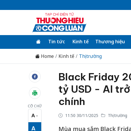
Tin tức
Kinh tế
Thương hiệu
Home
Kinh tế
Thị trường
Black Friday 20
tỷ USD - AI tr
chính
CỠ CHỮ
A
11:50 30/11/2025
Thị trường
−
Cỡ chữ nhỏ
A
Mùa mua sắm Black Friday