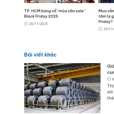
TP. HCM bùng nổ “mùa săn sale”
Mua sắm
Black Friday 2025
tâm lý g
Friday?
26/11/2025
25/11
Bài viết khác
Giá
cun
8
Thị
với
thá
đi 