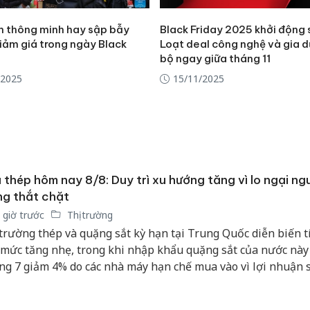
 thông minh hay sập bẫy
Black Friday 2025 khởi động
iảm giá trong ngày Black
Loạt deal công nghệ và gia 
bộ ngay giữa tháng 11
/2025
15/11/2025
 thép hôm nay 8/8: Duy trì xu hướng tăng vì lo ngại ng
g thắt chặt
 giờ trước
Thị trường
 trường thép và quặng sắt kỳ hạn tại Trung Quốc diễn biến t
 mức tăng nhẹ, trong khi nhập khẩu quặng sắt của nước này
ng 7 giảm 4% do các nhà máy hạn chế mua vào vì lợi nhuận 
xuống.
Cà Mau:
công kh