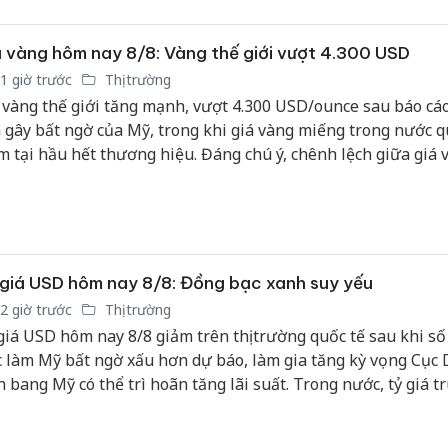
 vàng hôm nay 8/8: Vàng thế giới vượt 4.300 USD
1 giờ trước
Thị trường
 vàng thế giới tăng mạnh, vượt 4.300 USD/ounce sau báo cáo
 gây bất ngờ của Mỹ, trong khi giá vàng miếng trong nước 
m tại hầu hết thương hiệu. Đáng chú ý, chênh lệch giữa giá 
ng nước và thế giới quy đổi thu hẹp còn khoảng 3-4 triệu
g/lượng, mức thấp hiếm thấy trong nhiều năm.
giá USD hôm nay 8/8: Đồng bạc xanh suy yếu
2 giờ trước
Thị trường
giá USD hôm nay 8/8 giảm trên thị trường quốc tế sau khi số
c làm Mỹ bất ngờ xấu hơn dự báo, làm gia tăng kỳ vọng Cục 
n bang Mỹ có thể trì hoãn tăng lãi suất. Trong nước, tỷ giá 
c Ngân hàng Nhà nước giữ ổn định ở mức 25.463 đồng/USD