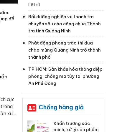
liệt sĩ
 sớm:
Bồi dưỡng nghiệp vụ thanh tra
dụng đổ
chuyên sâu cho công chức Thanh
tra tỉnh Quảng Ninh
Phát động phong trào thi đua
chào mừng Quảng Ninh trở thành
thành phố
TP.HCM: Sân khấu hóa thông điệp
uồn
phòng, chống ma túy tại phường
An Phú Đông
ích cực
 trong
Chống hàng giả
sản xuất
 Tiêu hủy
Khẩn trương xác
Cà
ai hàng ngàn
minh, xử lý sản phẩm
cô