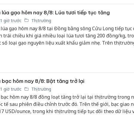
sản phẩ
bảo vệ 
 lúa gạo hôm nay 8/8: Lúa tươi tiếp tục tăng
kinh do
1 giờ trước
Thị trường
 lúa gạo hôm nay 8/8 tại Đồng bằng sông Cửu Long tiếp tục 
Công an
n trái chiều khi giá nhiều loại lúa tươi tăng 200 đồng/kg, tr
tìm bị h
án sản 
 số loại gạo nguyên liệu xuất khẩu giảm nhẹ. Trên thị trườn
bán yến
u, giá gạo Việt Nam duy trì ổn định so với phiên trước.
Thanh H
hại tron
bán bìn
Moyuum
 bạc hôm nay 8/8: Bật tăng trở lại
1 giờ trước
Thị trường
 bạc hôm nay 8/8 đồng loạt tăng trở lại tại thị trường trong 
c tế sau phiên điều chỉnh trước đó. Trên thế giới, bạc giao 
17 USD/ounce, trong khi thị trường tiếp tục dõi theo dữ liệu 
và khả năng Cục Dự trữ Liên bang Mỹ thay đổi chính sách lã