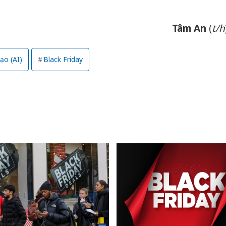
Tâm An
(
t/h
ạo (AI)
Black Friday