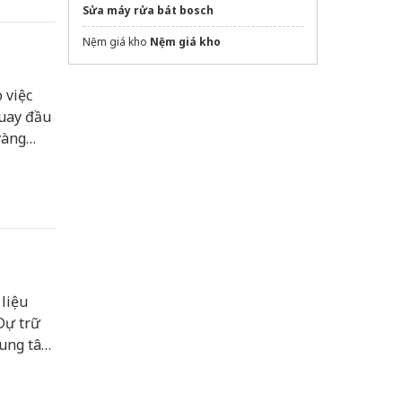
Sửa máy rửa bát bosch
Nệm giá kho
Nệm giá kho
 việc
quay đầu
vàng
 liệu
Dự trữ
trung tâm
.