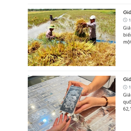
Giá
1
Giá
biế
một
khẩ
Giá
1
Giá
quố
62,
Mỹ 