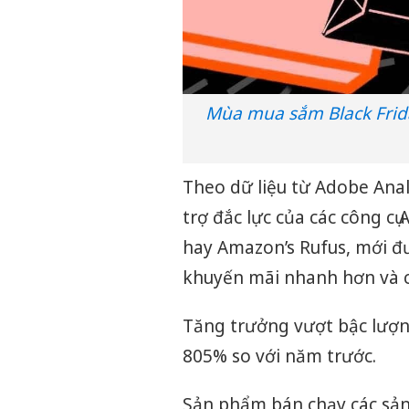
Mùa mua sắm Black Frida
Theo dữ liệu từ Adobe Analy
trợ đắc lực của các công cụ
hay Amazon’s Rufus, mới đư
khuyến mãi nhanh hơn và c
Tăng trưởng vượt bậc lượng 
805% so với năm trước.
Sản phẩm bán chạy các sản