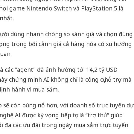
ơi game Nintendo Switch và PlayStation 5 là
nhất.
người dùng nhanh chóng so sánh giá và chọn đúng
rọng trong bối cảnh giá cả hàng hóa có xu hướng
quan.
và các "agent" đã ảnh hưởng tới 14,2 tỷ USD
này chứng minh AI không chỉ là công cụ hỗ trợ mà
định hành vi mua sắm.
sẽ còn bùng nổ hơn, với doanh số trực tuyến dự
nghệ AI được kỳ vọng tiếp tục là “trợ thủ” giúp
i đa các ưu đãi trong ngày mua sắm trực tuyến