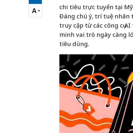
Cỡ chữ vừa
chi tiêu trực tuyến tại Mỹ
A
+
Cỡ chữ lớn
Đáng chú ý, trí tuệ nhân t
truy cập từ các công cụ AI
minh vai trò ngày càng l
tiêu dùng.