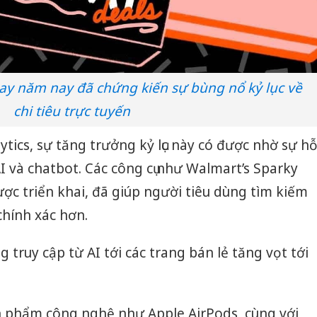
y năm nay đã chứng kiến sự bùng nổ kỷ lục về
chi tiêu trực tuyến
tics, sự tăng trưởng kỷ lục này có được nhờ sự h
 AI và chatbot. Các công cụ như Walmart’s Sparky
ợc triển khai, đã giúp người tiêu dùng tìm kiếm
hính xác hơn.
truy cập từ AI tới các trang bán lẻ tăng vọt tới
 phẩm công nghệ như Apple AirPods, cùng với