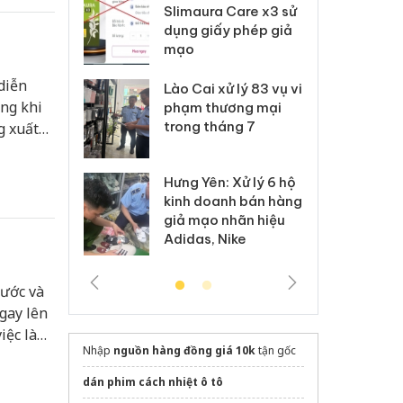
m nhập lậu,
Slimaura Care x3 sử
sả
môi trường
dụng giấy phép giả
bả
anh
mạo
ki
diễn
 Thanh Hóa
Lào Cai xử lý 83 vụ vi
Cô
ong khi
ại trong vụ
phạm thương mại
tìm
xuất, buôn
trong tháng 7
án
g xuất
 sào giả
bá
Hưng Yên: Xử lý 6 hộ
óa: Tìm bị
Th
kinh doanh bán hàng
g vụ án buôn
hạ
giả mạo nhãn hiệu
h sữa
bá
Adidas, Nike
 giả
Mo
nước và
ngay lên
việc làm
Nhập
nguồn hàng đồng giá 10k
tận gốc
i suất.
dán phim cách nhiệt ô tô