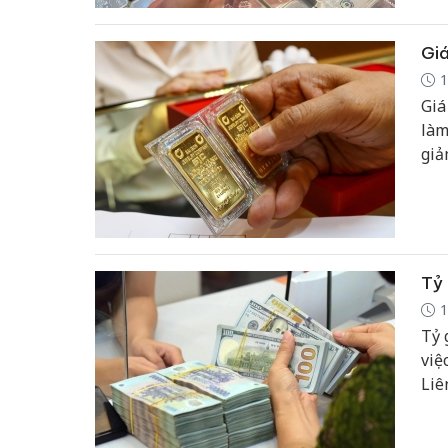
Giá
1
Giá
làm
giả
tro
đồn
Tỷ 
1
Tỷ 
việ
Liê
đượ