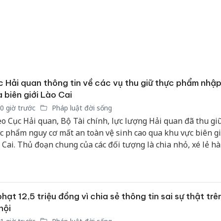
 Hải quan thông tin về các vụ thu giữ thực phẩm nhập
 biên giới Lào Cai
0 giờ trước
Pháp luật đời sống
o Cục Hải quan, Bộ Tài chính, lực lượng Hải quan đã thu gi
c phẩm nguy cơ mất an toàn vệ sinh cao qua khu vực biên gi
 Cai. Thủ đoạn chung của các đối tượng là chia nhỏ, xé lẻ h
phía Trung Quốc rồi vận chuyển trái phép qua đường bộ, tập
Công an
yển vào nội địa để tiêu thụ.
tìm bị h
án sản 
bán yến
phạt 12,5 triệu đồng vì chia sẻ thông tin sai sự thật tr
hội
Thanh H