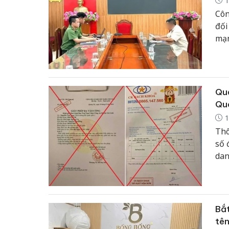
1
Côn
đối
mạn
Quả
Quâ
1
Thô
số 
dan
tho
doa
Bắt
tên