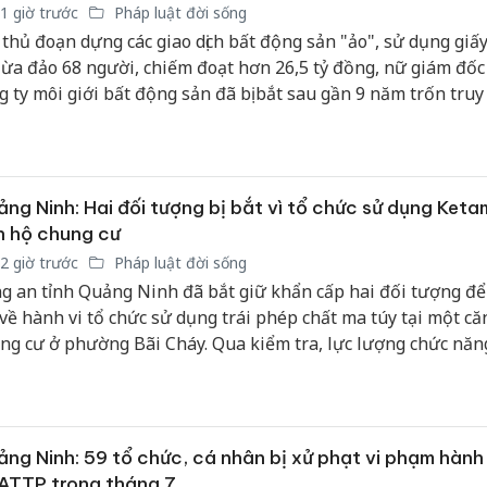
1 giờ trước
Pháp luật đời sống
 thủ đoạn dựng các giao dịch bất động sản "ảo", sử dụng giấy
lừa đảo 68 người, chiếm đoạt hơn 26,5 tỷ đồng, nữ giám đố
g ty môi giới bất động sản đã bị bắt sau gần 9 năm trốn truy
ng Ninh: Hai đối tượng bị bắt vì tổ chức sử dụng Ketam
n hộ chung cư
2 giờ trước
Pháp luật đời sống
g an tỉnh Quảng Ninh đã bắt giữ khẩn cấp hai đối tượng để
 về hành vi tổ chức sử dụng trái phép chất ma túy tại một că
ng cư ở phường Bãi Cháy. Qua kiểm tra, lực lượng chức năn
n hai đối tượng dương tính với Ketamine và thu giữ nhiều t
n quan.
ng Ninh: 59 tổ chức, cá nhân bị xử phạt vi phạm hành
ATTP trong tháng 7