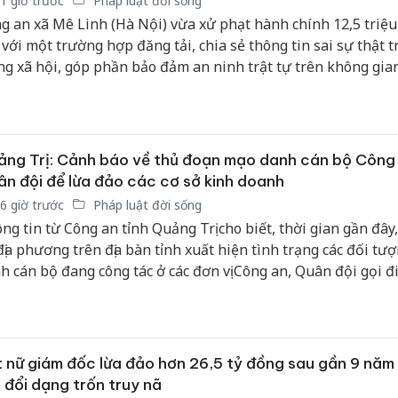
1 giờ trước
Pháp luật đời sống
hại tron
g an xã Mê Linh (Hà Nội) vừa xử phạt hành chính 12,5 triệ
bán bìn
Moyuum
 với một trường hợp đăng tải, chia sẻ thông tin sai sự thật t
g xã hội, góp phần bảo đảm an ninh trật tự trên không gia
An Gian
chủ mưu
bán hàng
Quốc ra
ng Trị: Cảnh báo về thủ đoạn mạo danh cán bộ Công 
n đội để lừa đảo các cơ sở kinh doanh
6 giờ trước
Pháp luật đời sống
ng tin từ Công an tỉnh Quảng Trị cho biết, thời gian gần đây,
địa phương trên địa bàn tỉnh xuất hiện tình trạng các đối tư
h cán bộ đang công tác ở các đơn vị Công an, Quân đội gọi đ
ại, nhắn tin qua các ứng dụng mạng xã hội cho chủ các cơ sở
nh để đặt mua hàng hóa nhằm lừa đảo chiếm đoạt tài sản.
 nữ giám đốc lừa đảo hơn 26,5 tỷ đồng sau gần 9 năm
 đổi dạng trốn truy nã