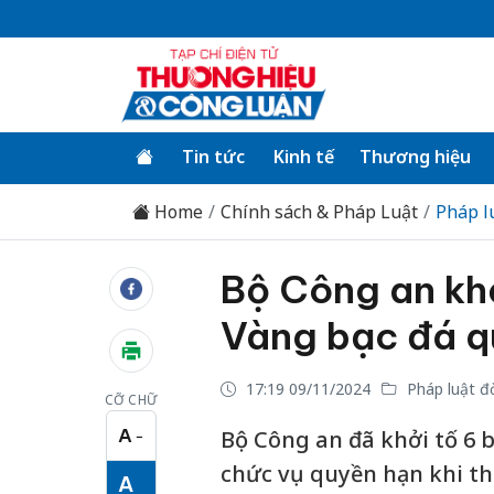
Tin tức
Kinh tế
Thương hiệu
Home
Chính sách & Pháp Luật
Pháp l
Bộ Công an khở
Vàng bạc đá q
17:19 09/11/2024
Pháp luật đ
CỠ CHỮ
A
Bộ Công an đã khởi tố 6 bị
−
Cỡ chữ nhỏ
chức vụ quyền hạn khi th
A