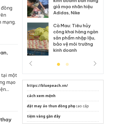
kinh doanh bán hàng
g vụ án buôn
hạ
giả mạo nhãn hiệu
u đồng
h sữa
bá
Adidas, Nike
 giả
Mo
rên
n mạng.
Cà Mau: Tiêu hủy
g: Đối tượng
An
công khai hàng ngàn
 đường dây
ch
sản phẩm nhập lậu,
 giả tại Phú
bá
bảo vệ môi trường
 đầu thú
Qu
kinh doanh
an,
 tại một
ợng mạo
https://bluepeach.vn/
iện
 kinh
cách xem mệnh
đặt may áo thun đồng phục
cao cấp
tiệm vàng gần đây
 thay
dán phim cách nhiệt ô tô