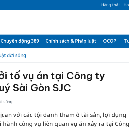
Hàng thật
Ho
Chuyển động 389
Chính sách & Pháp luật
OCOP
Tư
uật đời sống
i tố vụ án tại Công ty
uý Sài Gòn SJC
ời sống
 can với các tội danh tham ô tài sản, lợi dụng
i hành công vụ liên quan vụ án xảy ra tại Côn