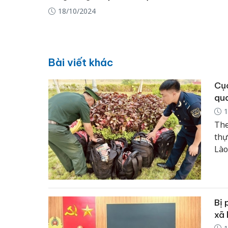
18/10/2024
Bài viết khác
Cục
qua
1
The
thự
Lào
từ 
chu
Bị 
xã 