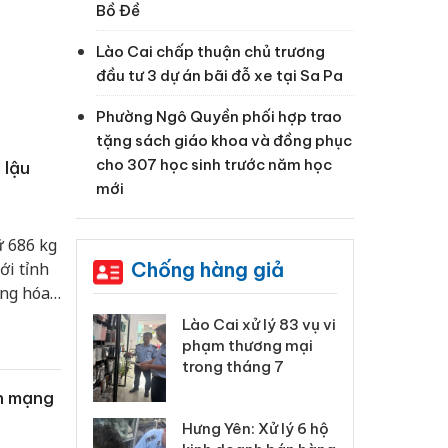
Bồ Đề
Lào Cai chấp thuận chủ trương
đầu tư 3 dự án bãi đỗ xe tại Sa Pa
Phường Ngô Quyền phối hợp trao
tặng sách giáo khoa và đồng phục
cho 307 học sinh trước năm học
 lậu
mới
ữ 686 kg
Chống hàng giả
ới tỉnh
àng hóa
 kết và
 Thanh Hóa
Lào Cai xử lý 83 vụ vi
Cô
ại trong vụ
phạm thương mại
tìm
xuất, buôn
trong tháng 7
án
 sào giả
bá
ên mạng
Hưng Yên: Xử lý 6 hộ
óa: Tìm bị
Th