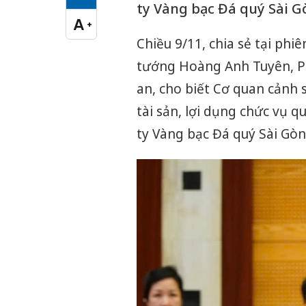
Cỡ chữ vừa
ty Vàng bạc Đá quý Sài Gò
A
+
Cỡ chữ lớn
Chiều 9/11, chia sẻ tại phi
tướng Hoàng Anh Tuyên, P
an, cho biết Cơ quan cảnh 
tài sản, lợi dụng chức vụ q
ty Vàng bạc Đá quý Sài Gòn 