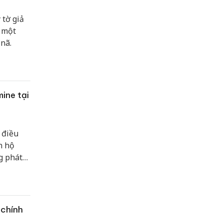
Bảng giá dây cáp điện CADIVI
 tờ giả
Sửa máy rửa bát bosch
c một
 nã.
Sài Gòn Review
https://saigonreview.vn/
ine tại
 điều
n hộ
g phát
ang vật
 chính