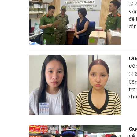
2
Với
để 
côn
Quả
că
2
Côn
tra
chu
hiệ
liê
Quả
về 