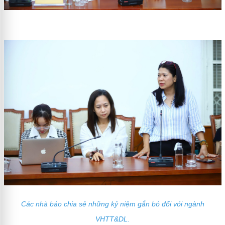
Các nhà báo chia sẻ những kỷ niệm gắn bó đối với ngành
VHTT&DL.