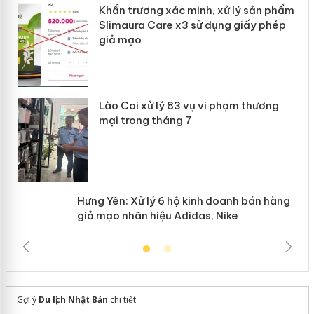
hẩm
Cà Mau: Tiêu hủy công khai hàng ngàn sản
ép
phẩm nhập lậu, bảo vệ môi trường kinh
doanh
Công an Thanh Hóa tìm bị hại trong vụ án
sản xuất, buôn bán yến sào giả
Thanh Hóa: Tìm bị hại trong vụ án buôn
bán bình sữa Moyuum giả
n
ke