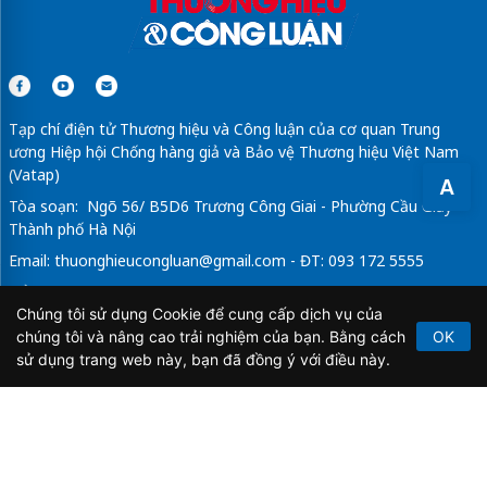
Tạp chí điện tử Thương hiệu và Công luận của cơ quan Trung
ương Hiệp hội Chống hàng giả và Bảo vệ Thương hiệu Việt Nam
(Vatap)
A
Tòa soạn: Ngõ 56/ B5D6 Trương Công Giai - Phường Cầu Giấy -
Thành phố Hà Nội
Email:
thuonghieucongluan@gmail.com
- ĐT: 093 172 5555
Tổng Biên Tập: Vũ Đức Thuận
Chúng tôi sử dụng Cookie để cung cấp dịch vụ của
Giấy phép hoạt động báo chí điện tử số 64/GP-BTTTT do Bộ
chúng tôi và nâng cao trải nghiệm của bạn. Bằng cách
OK
Thông tin và Truyền thông cấp ngày 21/2/2020.
sử dụng trang web này, bạn đã đồng ý với điều này.
Copyright © 2026
TẠP CHÍ THƯƠNG HIỆU & CÔNG
LUẬN
. All Rights Reserved.