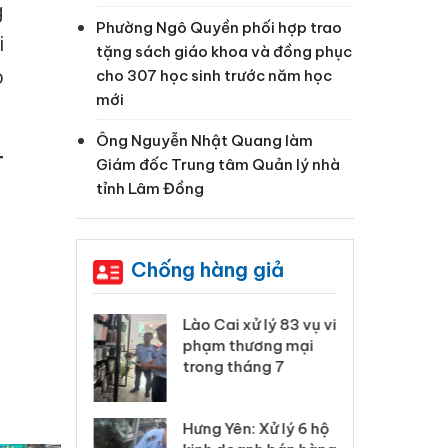
g
Phường Ngô Quyền phối hợp trao
i
tặng sách giáo khoa và đồng phục
o
cho 307 học sinh trước năm học
mới
Ông Nguyễn Nhật Quang làm
T
Giám đốc Trung tâm Quản lý nhà
tỉnh Lâm Đồng
Chống hàng giả
 Thanh Hóa
Lào Cai xử lý 83 vụ vi
Cô
ại trong vụ
phạm thương mại
tìm
xuất, buôn
trong tháng 7
án
 sào giả
bá
Hưng Yên: Xử lý 6 hộ
óa: Tìm bị
Th