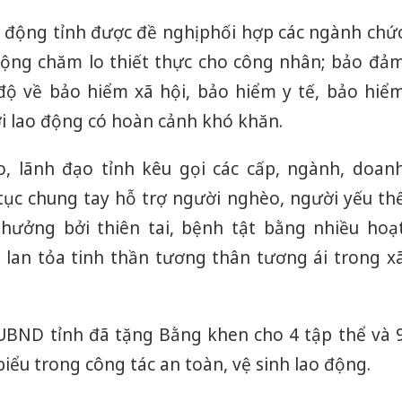
o động tỉnh được đề nghị phối hợp các ngành chứ
ộng chăm lo thiết thực cho công nhân; bảo đả
độ về bảo hiểm xã hội, bảo hiểm y tế, bảo hiể
i lao động có hoàn cảnh khó khăn.
o, lãnh đạo tỉnh kêu gọi các cấp, ngành, doan
tục chung tay hỗ trợ người nghèo, người yếu th
 hưởng bởi thiên tai, bệnh tật bằng nhiều hoạ
 lan tỏa tinh thần tương thân tương ái trong x
h UBND tỉnh đã tặng Bằng khen cho 4 tập thể và 
biểu trong công tác an toàn, vệ sinh lao động.