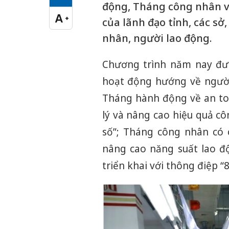
Cỡ chữ vừa
động, Tháng công nhân v
A
+
của lãnh đạo tỉnh, các s
Cỡ chữ lớn
nhân, người lao động.
Chương trình năm nay đượ
hoạt động hướng về người 
Tháng hành động về an to
lý và nâng cao hiệu quả cô
số”; Tháng công nhân có 
nâng cao năng suất lao đ
triển khai với thông điệp “