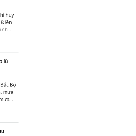
hỉ huy
 Điền
Ninh
t Nam
n giới,
ơ lũ
 Bắc Bộ
a, mưa
 mưa
 thể
và Bắc
ậu