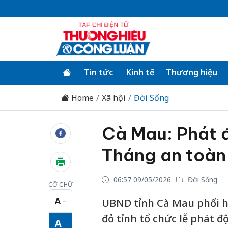
Tin tức
Kinh tế
Thương hiệu
Home
Xã hội
Đời Sống
Cà Mau: Phát 
Tháng an toàn
06:57 09/05/2026
Đời Sống
CỠ CHỮ
A
UBND tỉnh Cà Mau phối h
−
Cỡ chữ nhỏ
đỏ tỉnh tổ chức lễ phát 
A