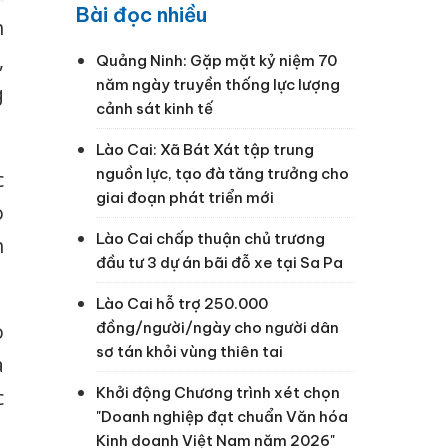
Bài đọc nhiều
h
,
Quảng Ninh: Gặp mặt kỷ niệm 70
năm ngày truyền thống lực lượng
g
cảnh sát kinh tế
Lào Cai: Xã Bát Xát tập trung
nguồn lực, tạo đà tăng trưởng cho
c
giai đoạn phát triển mới
o
Lào Cai chấp thuận chủ trương
h
đầu tư 3 dự án bãi đỗ xe tại Sa Pa
Lào Cai hỗ trợ 250.000
đồng/người/ngày cho người dân
o
sơ tán khỏi vùng thiên tai
a
Khởi động Chương trình xét chọn
c
"Doanh nghiệp đạt chuẩn Văn hóa
Kinh doanh Việt Nam năm 2026"