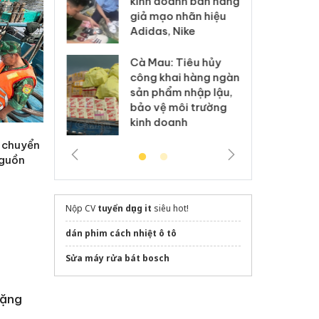
kinh doanh bán hàng
g vụ án buôn
hạ
giả mạo nhãn hiệu
h sữa
bá
Adidas, Nike
 giả
Mo
Cà Mau: Tiêu hủy
g: Đối tượng
An
công khai hàng ngàn
 đường dây
ch
sản phẩm nhập lậu,
 giả tại Phú
bá
bảo vệ môi trường
 đầu thú
Qu
kinh doanh
n chuyển
nguồn
Nộp CV
tuyển dụng it
siêu hot!
dán phim cách nhiệt ô tô
Sửa máy rửa bát bosch
tặng