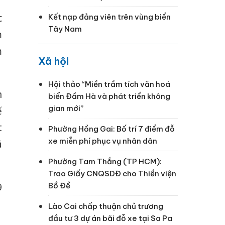
c
Kết nạp đảng viên trên vùng biển
Tây Nam
m
m
Xã hội
Hội thảo “Miền trầm tích văn hoá
h
biển Đầm Hà và phát triển không
gian mới”
ế
t
Phường Hồng Gai: Bố trí 7 điểm đỗ
xe miễn phí phục vụ nhân dân
ã
Phường Tam Thắng (TP HCM):
Trao Giấy CNQSDĐ cho Thiền viện
Bồ Đề
9
Lào Cai chấp thuận chủ trương
đầu tư 3 dự án bãi đỗ xe tại Sa Pa