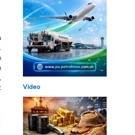
u
.
n
n
,
Video
c