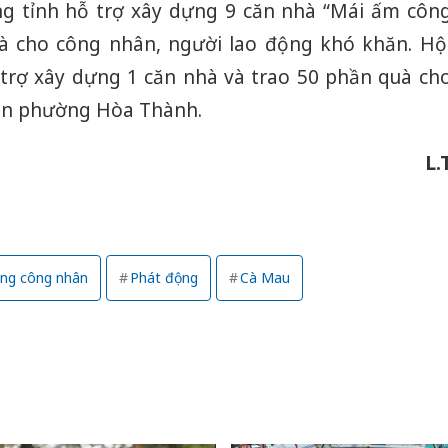
ng tỉnh hỗ trợ xây dựng 9 căn nhà “Mái ấm côn
uà cho công nhân, người lao động khó khăn. Hộ
trợ xây dựng 1 căn nhà và trao 50 phần quà ch
bàn phường Hòa Thành.
L.
ng công nhân
Phát động
Cà Mau
Công an
tìm bị h
án sản 
bán yến
Thanh H