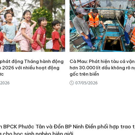
hại tron
bán bìn
Moyuum
An Gian
chủ mưu
bán hàng
Quốc ra
phát động Tháng hành động
Cà Mau: Phát hiện tàu cá vậ
m 2026 với nhiều hoạt động
hơn 30.000 lít dầu không rõ 
ực
gốc trên biển
/2026
07/05/2026
 BPCK Phước Tân và Đồn BP Ninh Điền phối hợp trao 
 cho học sinh nghèo biên giới