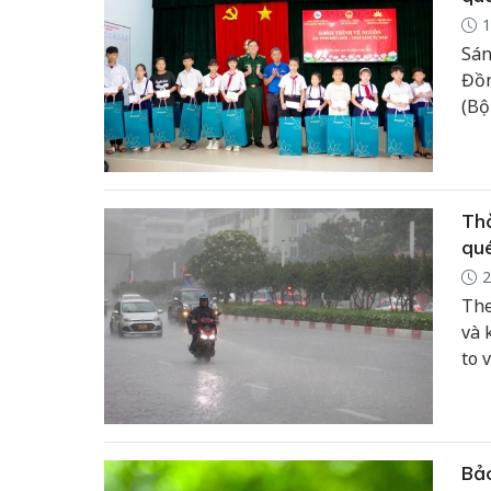
1
Sán
Đồn
(Bộ
Điề
Air
thắ
Thờ
qu
2
The
và 
to 
rào
xuấ
Tru
Bảo