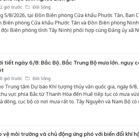
2 giờ trước
Đời Sống
g 5/8/2026, tại Đồn Biên phòng Cửa khẩu Phước Tân, Ban C
 Biên phòng Cửa khẩu Phước Tân và Đồn Biên phòng Ninh
 đội Biên phòng tỉnh Tây Ninh) phối hợp cùng Đảng ủy xã 
n và Đảng ủy, Ban giám đốc Trung tâm huấn luyện bay Việ
line tổ chức chương trình “Hành trình về nguồn, ấm tình biê
p sáng tự hào”.
i tiết ngày 6/8: Bắc Bộ, Bắc Trung Bộ mưa lớn, nguy c
ét
0 giờ trước
Đời Sống
o Trung tâm Dự báo Khí tượng thủy văn quốc gia, ngày 6/8,
khu vực phía Bắc từ Thanh Hóa đến Huế tiếp tục có mưa vừ
và dông, cục bộ có nơi mưa rất to. Tây Nguyên và Nam Bộ có
, dông rải rác, tập trung chủ yếu vào chiều tối; một số nơi có
t hiện mưa to cục bộ. Mưa lớn tại khu vực miền núi Bắc Bộ 
ng Bộ tiềm ẩn nguy cơ lũ quét, sạt lở đất.
 vệ môi trường và chủ động ứng phó với biến đổi khí h