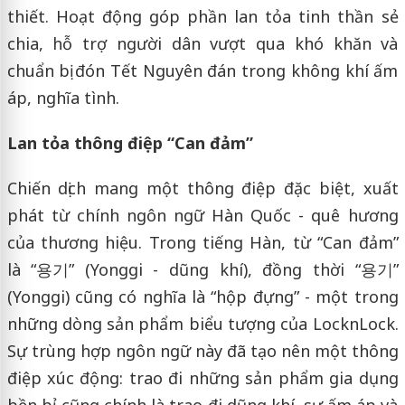
thiết. Hoạt động góp phần lan tỏa tinh thần sẻ
chia, hỗ trợ người dân vượt qua khó khăn và
chuẩn bị đón Tết Nguyên đán trong không khí ấm
áp, nghĩa tình.
Lan tỏa thông điệp
“
Can đảm
”
Chiến dịch mang một thông điệp đặc biệt, xuất
phát từ chính ngôn ngữ Hàn Quốc - quê hương
của thương hiệu. Trong tiếng Hàn, từ “Can đảm”
là “용기” (Yonggi - dũng khí), đồng thời “용기”
(Yonggi) cũng có nghĩa là “hộp đựng” - một trong
những dòng sản phẩm biểu tượng của LocknLock.
Sự trùng hợp ngôn ngữ này đã tạo nên một thông
điệp xúc động: trao đi những sản phẩm gia dụng
bền bỉ cũng chính là trao đi dũng khí, sự ấm áp và