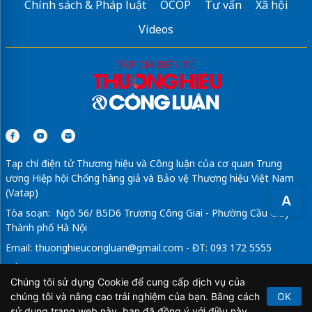
Chính sách & Pháp luật
OCOP
Tư vấn
Xã hội
Videos
Tạp chí điện tử Thương hiệu và Công luận của cơ quan Trung
ương Hiệp hội Chống hàng giả và Bảo vệ Thương hiệu Việt Nam
(Vatap)
A
Tòa soạn: Ngõ 56/ B5D6 Trương Công Giai - Phường Cầu Giấy -
Thành phố Hà Nội
Email:
thuonghieucongluan@gmail.com
- ĐT: 093 172 5555
Tổng Biên Tập: Vũ Đức Thuận
Chúng tôi sử dụng Cookie để cung cấp dịch vụ của
Giấy phép hoạt động báo chí điện tử số 64/GP-BTTTT do Bộ
chúng tôi và nâng cao trải nghiệm của bạn. Bằng cách
OK
Thông tin và Truyền thông cấp ngày 21/2/2020.
sử dụng trang web này, bạn đã đồng ý với điều này.