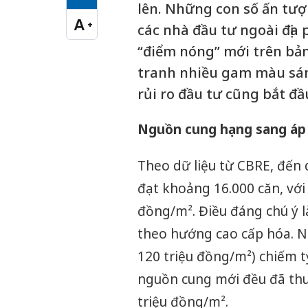
Cỡ chữ vừa
lên. Những con số ấn tượ
A
+
các nhà đầu tư ngoài địa
Cỡ chữ lớn
“điểm nóng” mới trên bản
tranh nhiều gam màu sán
rủi ro đầu tư cũng bắt đầ
Nguồn cung hạng sang áp đ
Theo dữ liệu từ CBRE, đến 
đạt khoảng 16.000 căn, với
đồng/m². Điều đáng chú ý l
theo hướng cao cấp hóa. N
120 triệu đồng/m²) chiếm t
nguồn cung mới đều đã thu
triệu đồng/m².