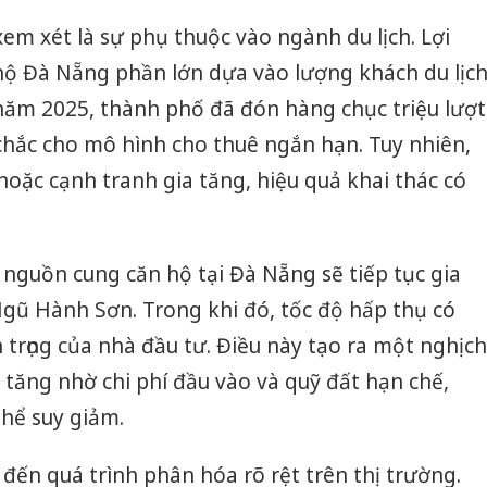
sản phẩ
em xét là sự phụ thuộc vào ngành du lịch. Lợi
bảo vệ 
kinh do
hộ Đà Nẵng phần lớn dựa vào lượng khách du lịc
ăm 2025, thành phố đã đón hàng chục triệu lượt
Công an
tìm bị h
chắc cho mô hình cho thuê ngắn hạn. Tuy nhiên,
án sản 
bán yến
oặc cạnh tranh gia tăng, hiệu quả khai thác có
Thanh H
hại tron
, nguồn cung căn hộ tại Đà Nẵng sẽ tiếp tục gia
bán bìn
Moyuum
 Ngũ Hành Sơn. Trong khi đó, tốc độ hấp thụ có
 trọng của nhà đầu tư. Điều này tạo ra một nghịch
 tăng nhờ chi phí đầu vào và quỹ đất hạn chế,
hể suy giảm.
 đến quá trình phân hóa rõ rệt trên thị trường.