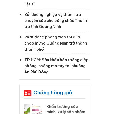
liệt sĩ
u
Bồi dưỡng nghiệp vụ thanh tra
chuyên sâu cho công chức Thanh
tra tỉnh Quảng Ninh
Phát động phong trào thi đua
chào mừng Quảng Ninh trở thành
p
thành phố
TP.HCM: Sân khấu hóa thông điệp
phòng, chống ma túy tại phường
An Phú Đông
m
Chống hàng giả
a
 Tiêu hủy
Khẩn trương xác
Cà
ai hàng ngàn
minh, xử lý sản phẩm
cô