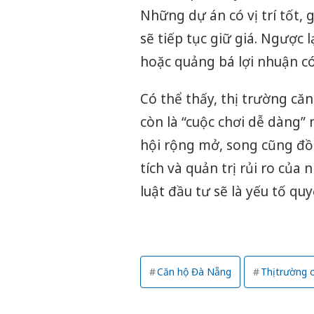
Những dự án có vị trí tốt, 
sẽ tiếp tục giữ giá. Ngược 
hoặc quảng bá lợi nhuận có 
Có thể thấy, thị trường c
còn là “cuộc chơi dễ dàng”
hội rộng mở, song cũng đồ
tích và quản trị rủi ro của 
luật đầu tư sẽ là yếu tố qu
Căn hộ Đà Nẵng
Thị trường 