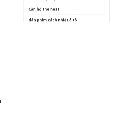
Căn hộ the nest
dán phim cách nhiệt ô tô
eco retreat
long an
Dự án
Hanoi Seasons Garden
Nguyễn
Trãi
Dự án
LUMIÈRE Hanoi Seasons Garden
chính thức mở bán
Bảng giá bán
căn hộ celesta gold
Nam
Sài Gòn
vị trí
vinhomes Hóc Môn
ở đâu
n
khải hoàn imperial
Sửa máy rửa bát bosch