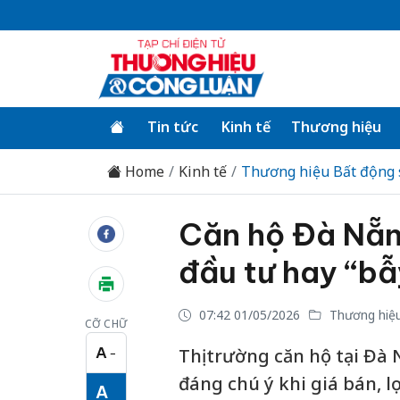
Tin tức
Kinh tế
Thương hiệu
Home
Kinh tế
Thương hiệu Bất động 
Căn hộ Đà Nẵn
đầu tư hay “bẫ
07:42 01/05/2026
Thương hiệu
CỠ CHỮ
A
Thị trường căn hộ tại Đ
−
Cỡ chữ nhỏ
đáng chú ý khi giá bán, l
A