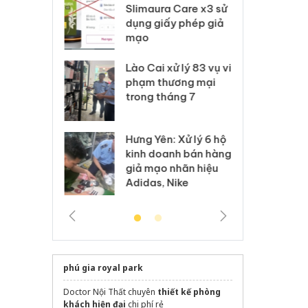
m nhập lậu,
Slimaura Care x3 sử
sả
môi trường
dụng giấy phép giả
bả
anh
mạo
ki
h
 Thanh Hóa
Lào Cai xử lý 83 vụ vi
Cô
ại trong vụ
phạm thương mại
tìm
xuất, buôn
trong tháng 7
án
 sào giả
bá
Hưng Yên: Xử lý 6 hộ
óa: Tìm bị
Th
kinh doanh bán hàng
g vụ án buôn
hạ
giả mạo nhãn hiệu
h sữa
bá
Adidas, Nike
 giả
Mo
phú gia royal park
Doctor Nội Thất chuyên
thiết kế phòng
khách hiện đại
chi phí rẻ