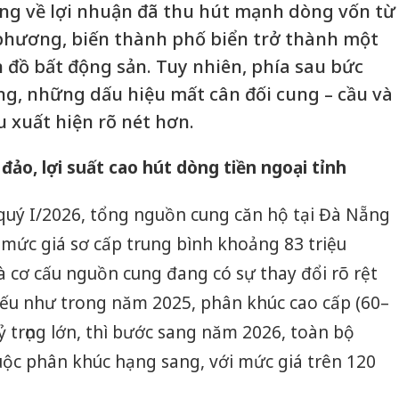
ng về lợi nhuận đã thu hút mạnh dòng vốn từ
 phương, biến thành phố biển trở thành một
 đồ bất động sản. Tuy nhiên, phía sau bức
g, những dấu hiệu mất cân đối cung – cầu và
u xuất hiện rõ nét hơn.
ảo, lợi suất cao hút dòng tiền ngoại tỉnh
quý I/2026, tổng nguồn cung căn hộ tại Đà Nẵng
 mức giá sơ cấp trung bình khoảng 83 triệu
à cơ cấu nguồn cung đang có sự thay đổi rõ rệt
ếu như trong năm 2025, phân khúc cao cấp (60–
ỷ trọng lớn, thì bước sang năm 2026, toàn bộ
ộc phân khúc hạng sang, với mức giá trên 120