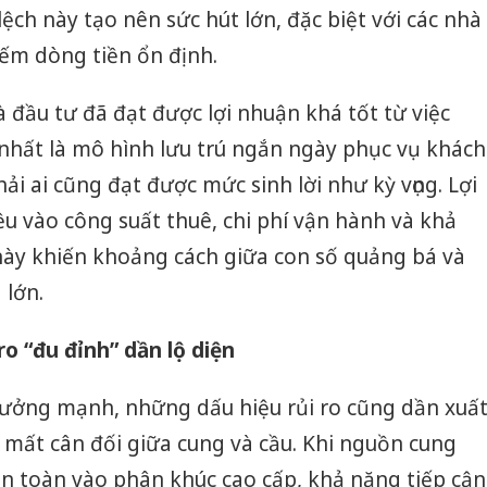
ệch này tạo nên sức hút lớn, đặc biệt với các nhà
ếm dòng tiền ổn định.
 đầu tư đã đạt được lợi nhuận khá tốt từ việc
 nhất là mô hình lưu trú ngắn ngày phục vụ khách
hải ai cũng đạt được mức sinh lời như kỳ vọng. Lợi
ều vào công suất thuê, chi phí vận hành và khả
 này khiến khoảng cách giữa con số quảng bá và
 lớn.
ro “đu đỉnh” dần lộ diện
rưởng mạnh, những dấu hiệu rủi ro cũng dần xuấ
ự mất cân đối giữa cung và cầu. Khi nguồn cung
n toàn vào phân khúc cao cấp, khả năng tiếp cận