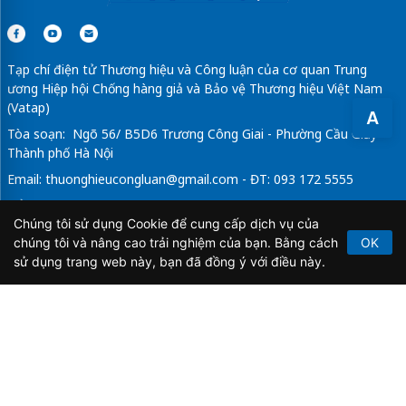
Tạp chí điện tử Thương hiệu và Công luận của cơ quan Trung
ương Hiệp hội Chống hàng giả và Bảo vệ Thương hiệu Việt Nam
(Vatap)
A
Tòa soạn: Ngõ 56/ B5D6 Trương Công Giai - Phường Cầu Giấy -
Thành phố Hà Nội
Email:
thuonghieucongluan@gmail.com
- ĐT: 093 172 5555
Tổng Biên Tập: Vũ Đức Thuận
Chúng tôi sử dụng Cookie để cung cấp dịch vụ của
Giấy phép hoạt động báo chí điện tử số 64/GP-BTTTT do Bộ
chúng tôi và nâng cao trải nghiệm của bạn. Bằng cách
OK
Thông tin và Truyền thông cấp ngày 21/2/2020.
sử dụng trang web này, bạn đã đồng ý với điều này.
Copyright © 2026
TẠP CHÍ THƯƠNG HIỆU & CÔNG
LUẬN
. All Rights Reserved.
Bản quyền thuộc Tạp chí Thương hiệu và Công luận. Cấm