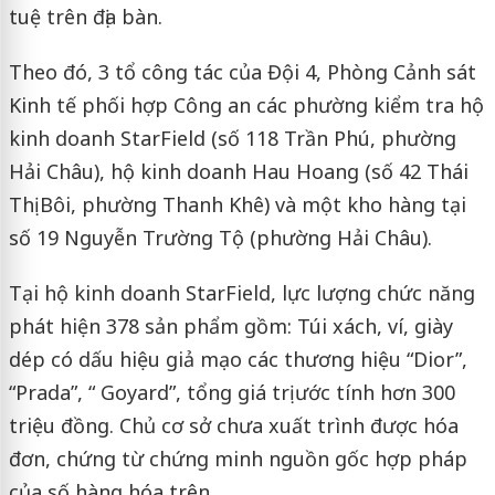
tuệ trên địa bàn.
Theo đó, 3 tổ công tác của Đội 4, Phòng Cảnh sát
Kinh tế phối hợp Công an các phường kiểm tra hộ
kinh doanh StarField (số 118 Trần Phú, phường
Hải Châu), hộ kinh doanh Hau Hoang (số 42 Thái
Thị Bôi, phường Thanh Khê) và một kho hàng tại
số 19 Nguyễn Trường Tộ (phường Hải Châu).
Tại hộ kinh doanh StarField, lực lượng chức năng
phát hiện 378 sản phẩm gồm: Túi xách, ví, giày
dép có dấu hiệu giả mạo các thương hiệu “Dior”,
“Prada”, “ Goyard”, tổng giá trị ước tính hơn 300
triệu đồng. Chủ cơ sở chưa xuất trình được hóa
đơn, chứng từ chứng minh nguồn gốc hợp pháp
của số hàng hóa trên.