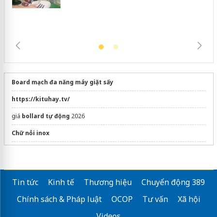
Board mạch đa năng máy giặt sấy
https://kituhay.tv/
giá
bollard tự động
2026
Chữ nỗi inox
cổng tự động
Tin tức
Kinh tế
Thương hiệu
Chuyển động 389
Chính sách & Pháp luật
OCOP
Tư vấn
Xã hội
Videos