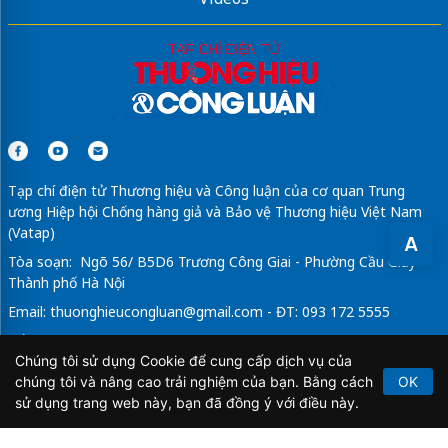
Tạp chí điện tử Thương hiệu và Công luận của cơ quan Trung
ương Hiệp hội Chống hàng giả và Bảo vệ Thương hiệu Việt Nam
(Vatap)
A
Tòa soạn: Ngõ 56/ B5D6 Trương Công Giai - Phường Cầu Giấy -
Thành phố Hà Nội
Email:
thuonghieucongluan@gmail.com
- ĐT: 093 172 5555
Tổng Biên Tập: Vũ Đức Thuận
Chúng tôi sử dụng Cookie để cung cấp dịch vụ của
Giấy phép hoạt động báo chí điện tử số 64/GP-BTTTT do Bộ
chúng tôi và nâng cao trải nghiệm của bạn. Bằng cách
OK
Thông tin và Truyền thông cấp ngày 21/2/2020.
sử dụng trang web này, bạn đã đồng ý với điều này.